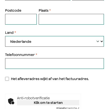
Postcode
Plaats
*
Land
*
Telefoonnummer
*
Het afleveradres wijkt af van het factuuradres.
Anti-robotverificatie
Klik om te starten
Friendly
Captcha ⇗