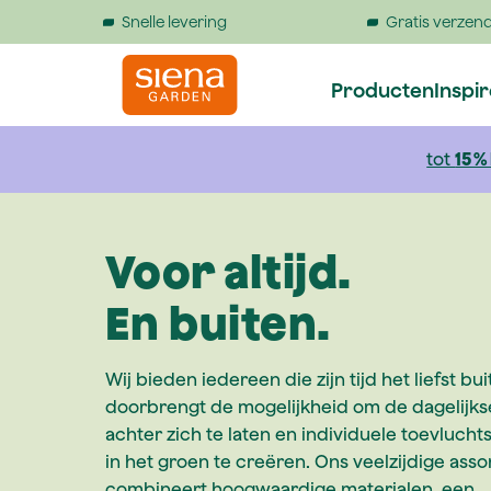
Snelle levering
Gratis verzend
 springen
Naar de hoofdnavigatie gaan
Producten
Inspi
tot
15 %
Voor altijd.
En buiten.
Wij bieden iedereen die zijn tijd het liefst bu
doorbrengt de mogelijkheid om de dagelijks
achter zich te laten en individuele toevluch
in het groen te creëren. Ons veelzijdige asso
combineert hoogwaardige materialen, een