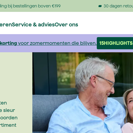
ing bij bestellingen boven €199
30 dagen reto
reren
Service & advies
Over ons
 korting
voor zomermomenten die blijven.
15HIGHLIGHTS
iten
e sleur
tsoorden
rtiment