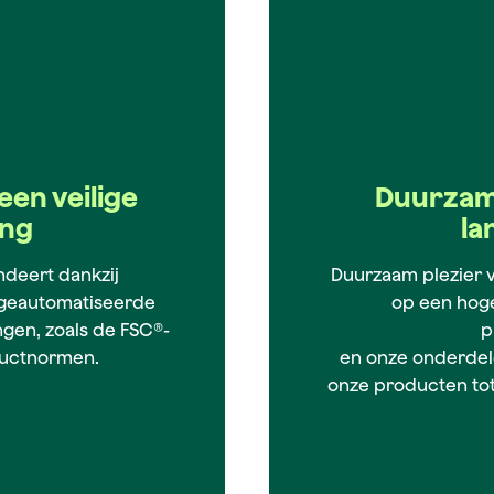
een veilige
Duurzam
ing
la
deert dankzij
Duurzaam plezier 
 geautomatiseerde
op een hoge
ngen, zoals de FSC®-
p
ductnormen.
en onze onderdel
onze producten tot