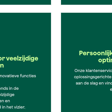
Persoonlijk
r veelzijdige
opti
en
Onze klantenservic
novatieve functies
oplossingsgerichte
aan de slag en vin
ends in de
lzijdige
en en
in het vizier.