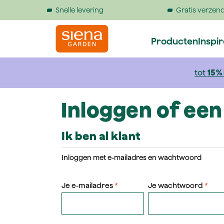
Snelle levering
Gratis verzend
 springen
Naar de hoofdnavigatie gaan
Producten
Inspi
tot
15 %
Inloggen of ee
Ik ben al klant
Inloggen met e-mailadres en wachtwoord
Je e-mailadres
*
Je wachtwoord
*