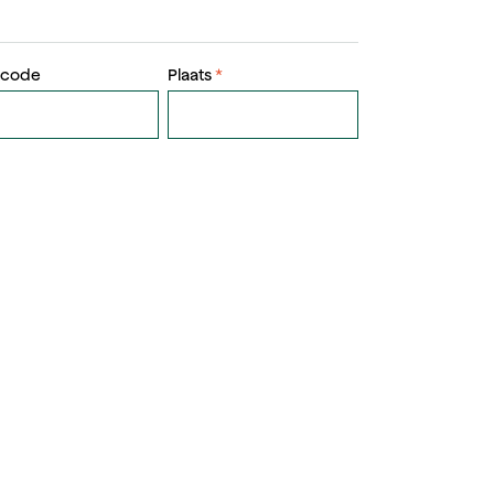
tcode
Plaats
*