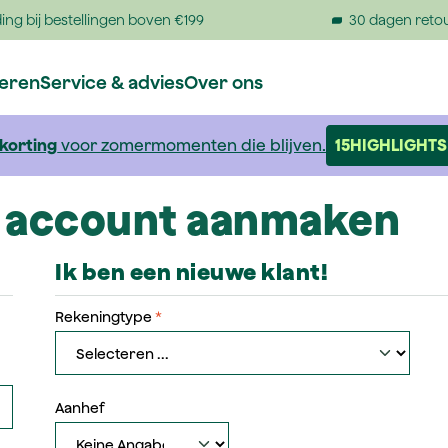
ing bij bestellingen boven €199
30 dagen reto
reren
Service & advies
Over ons
 korting
voor zomermomenten die blijven.
15HIGHLIGHTS
n account aanmaken
Ik ben een nieuwe klant!
Persoonlijke informatie
Rekeningtype
*
Aanhef