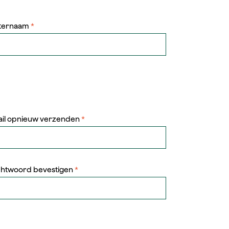
ternaam
*
ail opnieuw verzenden
*
htwoord bevestigen
*