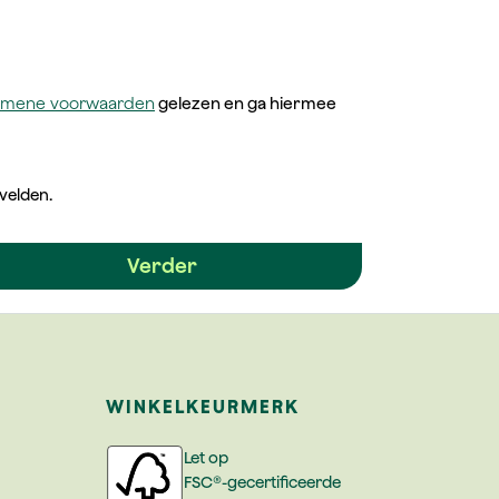
emene voorwaarden
gelezen en ga hiermee
 velden.
Verder
WINKELKEURMERK
Let op
FSC®-gecertificeerde