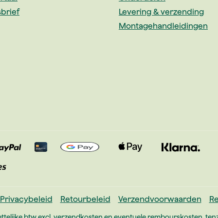
brief
Levering & verzending
Montagehandleidingen
Privacybeleid
Retourbeleid
Verzendvoorwaarden
Re
ettelijke btw excl.
verzendkosten
en eventuele rembourskosten, tenz