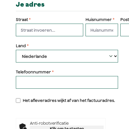
Je adres
Straat
*
Huisnummer
*
Pos
Land
*
Telefoonnummer
*
Het afleveradres wijkt af van het factuuradres.
Anti-robotverificatie
Klik om te starten