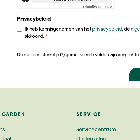
Friendly
Captcha ⇗
Privacybeleid
Ik heb kennisgenomen van het
privacybeleid
, de
alg
akkoord.
*
De met een sterretje (*) gemarkeerde velden zijn verplichte
A GARDEN
SERVICE
ns
Servicecentrum
rtaal
Onderdelen