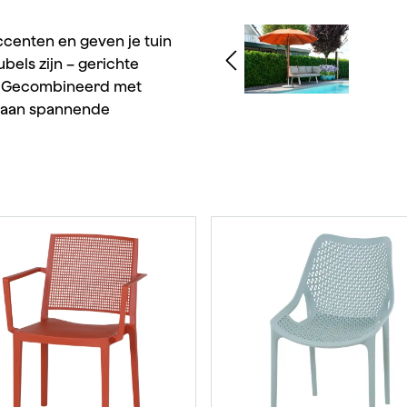
Afbeeldingengalerij ov
accenten en geven je tuin
bels zijn – gerichte
. Gecombineerd met
tstaan spannende