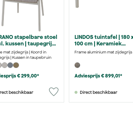
ANO stapelbare stoel
LINDOS tuintafel | 180 
cl. kussen | taupegrijs /
100 cm | Keramiek
degrijs
washed-grey met inle
 mat zijdegrijs | Koord in
Frame aluminium mat zijdegrijs
van teakhout FSC® 100
grijs | Kussen in taupebruin
esprijs € 299,00*
Adviesprijs € 899,01*
rect beschikbaar
Direct beschikbaar