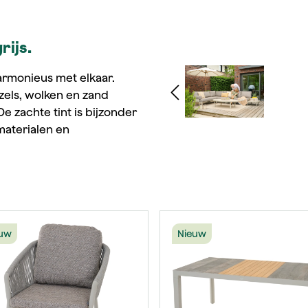
rijs.
Afbeeldingengalerij ov
armonieus met elkaar.
ezels, wolken en zand
 De zachte tint is bijzonder
materialen en
uw
Nieuw