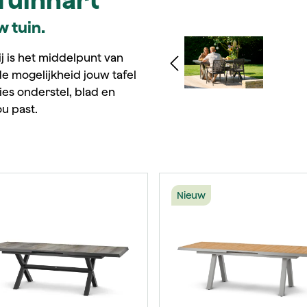
w tuin.
Afbeeldingengalerij ov
j is het middelpunt van
de mogelijkheid jouw tafel
ies onderstel, blad en
ou past.
Nieuw