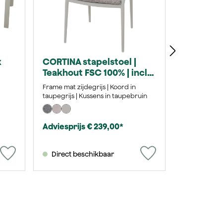
x
CORTINA stapelstoel |
Teakhout FSC 100% | incl.
g
kussen | taupegrijs /
Frame mat zijdegrijs | Koord in
 %
zijdegrijs
taupegrijs | Kussens in taupebruin
Adviesprijs € 239,00*
Direct beschikbaar