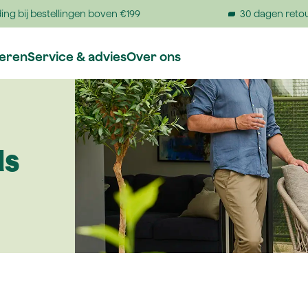
ing bij bestellingen boven €199
30 dagen reto
reren
Service & advies
Over ons
ds