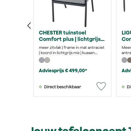
CHESTER tuinstoel
LIG
Comfort plus | lichtgrijs
Com
mix / antraciet
ant
meer zitvlak | frame in mat antraciet
Meer 
| koord in lichtgrijs mix | kussen
antra
Texfabric lichtgrijs mix
Kusse
Adviesprijs € 499,00*
Advi
Direct beschikbaar
Di
Jouw tafelconcept 