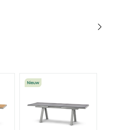
erslaan
Nieuw