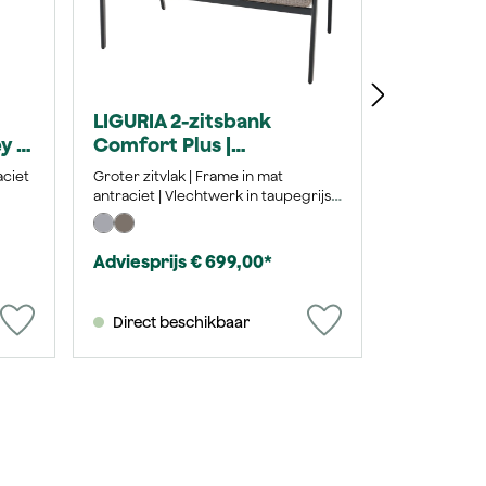
LIGURIA 2-zitsbank
y /
Comfort Plus |
taupebruin / antraciet
aciet
Groter zitvlak | Frame in mat
antraciet | Vlechtwerk in taupegrijs |
Kussens van Texfabric taupebruin
Adviesprijs € 699,00*
Direct beschikbaar