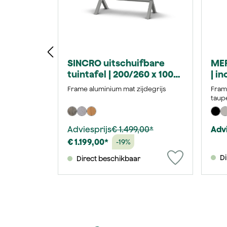
SINCRO uitschuifbare
MER
tuintafel | 200/260 x 100
| in
cm | Keramiek washed-
zij
Frame aluminium mat zijdegrijs
Frame
grey
taupe
Adviesprijs
€ 1.499,00*
Advi
€ 1.199,00*
-19%
Di
Direct beschikbaar