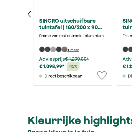
SINCRO uitschuifbare
SIN
tuintafel | 160/200 x 90
tui
cm | keramiek houtgrijs
cm 
Frame van mat antraciet aluminium
Fram
gre
+ meer
Adviesprijs
€ 1.299,00*
Advi
€ 1.098,99*
€ 1.
-15%
Direct beschikbaar
Di
Kleurrijke highlight