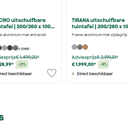
CRO uitschuifbare
TIRANA uitschuifbare
ntafel | 200/260 x 100
tuintafel | 200/260 x 1
| Keramiek washed-
cm | Teak FSC® 100 %
e aluminium mat antraciet
Frame aluminium mat zijdegrijs
y
naturel
+ meer
esprijs
€ 1.499,00*
Adviesprijs
€ 2.199,01*
128,99*
€ 1.999,00*
-21%
-9%
rect beschikbaar
Direct beschikbaar
s