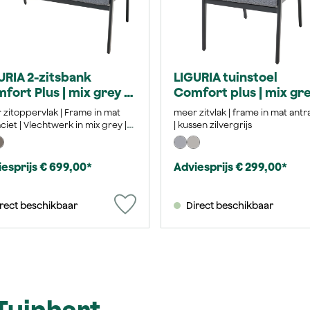
URIA 2-zitsbank
LIGURIA tuinstoel
fort Plus | mix grey /
Comfort plus | mix gre
raciet
antraciet
zitoppervlak | Frame in mat
meer zitvlak | frame in mat antr
ciet | Vlechtwerk in mix grey |
| kussen zilvergrijs
ns van Texfabric zilvergrijs
esprijs € 699,00*
Adviesprijs € 299,00*
rect beschikbaar
Direct beschikbaar
Tuinhart