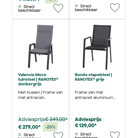
Direct
Direct
beschikbaar
beschikbaar
Valencia Move
Rondo stapelstoel |
tuinstoel | RANOTEX®
RANOTEX® grijs
donkergrijs
Met kussen | Frame van
Frame van mat
mat antraciet
antraciet aluminium
aluminium
met FSC 100% teakhout
Adviesprijs
€ 349,00*
Adviesprijs
€ 129,00*
€ 279,00*
-20%
Direct
Direct
beschikbaar