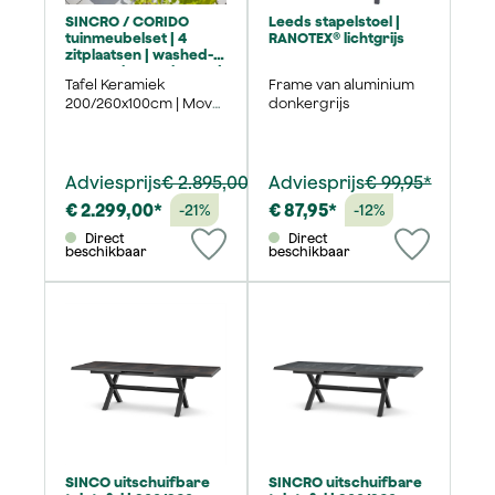
SINCRO / CORIDO
Leeds stapelstoel |
tuinmeubelset | 4
RANOTEX® lichtgrijs
zitplaatsen | washed-
grey / charcoal-grey |
Tafel Keramiek
Frame van aluminium
incl. kussen
200/260x100cm | Move
donkergrijs
fauteuil Wicker
vlechtwerk
Adviesprijs
€ 2.895,00*
Adviesprijs
€ 99,95*
€ 2.299,00*
€ 87,95*
-21%
-12%
Direct
Direct
beschikbaar
beschikbaar
SINCO uitschuifbare
SINCRO uitschuifbare