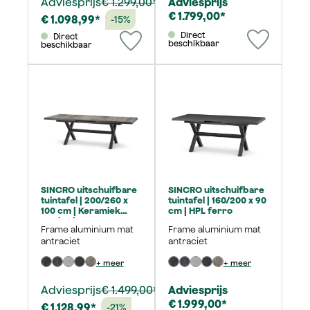
Adviesprijs
€ 1.299,00*
Adviesprijs
€ 1.799,00*
€ 1.098,99*
-15%
Direct
Direct
beschikbaar
beschikbaar
SINCRO uitschuifbare
SINCRO uitschuifbare
tuintafel | 200/260 x
tuintafel | 160/200 x 90
100 cm | Keramiek
cm | HPL ferro
washed-grey
Frame aluminium mat
Frame aluminium mat
antraciet
antraciet
+ meer
+ meer
Adviesprijs
€ 1.499,00*
Adviesprijs
€ 1.999,00*
€ 1.128,99*
-21%