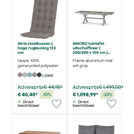
Atria stoelkussen |
SINCRO tuintafel
hoge rugleuning 123
uitschuifbaar |
cm
200/260 x 100 cm |
keramiek washed-
taupe, 100%
Frame aluminium mat
grey
gerecycled polyester
wit-grijs
+ meer
Adviesprijs
€ 44,95*
Adviesprijs
€ 1.499,00*
€ 40,40*
€ 1.098,99*
-10%
-23%
Direct
Direct
beschikbaar
beschikbaar