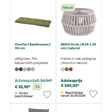
Nieuw
Comfort Bankkussen |
SEDIO Kruk | Ø 69 x 35
110 cm
cm | naturel
olijfgroen, 70%
Frame in mat zijdegrijs
katoen/30% polyester
| Koord in naturel
Adviesprijs
€ 34,94*
Adviesprijs
€ 349,00*
€ 32,50*
-7%
Beschikbaar
Direct
vanaf 30.09.2026
beschikbaar