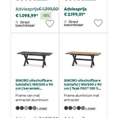
Adviesprijs
€ 1.299,00*
Adviesprijs
€ 2.199,01*
€ 1.098,99*
-15%
Direct
Direct
beschikbaar
beschikbaar
SINCRO uitschuifbare
SINCRO uitschuifbare
tuintafel | 160/200 x 90
tuintafel | 160/200 x 90
cm | keramiek
cm | Teak FSC® 100 %
houtgrijs
naturel
Frame van mat
Frame aluminium mat
antraciet aluminium
antraciet
+ meer
+ meer