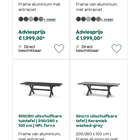
Frame aluminium mat
Frame van aluminium
antraciet
mat antraciet
+ meer
+ meer
Adviesprijs
Adviesprijs
€ 1.999,00*
€ 1.999,00*
Direct
Direct
beschikbaar
beschikbaar
SINCRO uitschuifbare
Sincro uitschuifbare
tuintafel | 200/260 x
tafel | Keramiek
100 cm | HPL ferro
washed-grey
Frame van aluminium,
200/260 x 100 cm |
mat antraciet
Frame aluminium mat