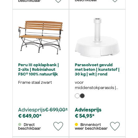
beschikbaar
Peru III opklapbank |
Parasolvoet gevuld
2-zits | Robiniahout
met beton | kunststof |
FSC® 100% natuurlijk
30 kg | wit | rond
Frame staal zwart
voor
middenstokparasols |
voor parasolstok Ø 21-
54 mm
Adviesprijs
€ 699,00*
Adviesprijs
€ 649,00*
€ 54,95*
Direct
Binnenkort
beschikbaar
weer beschikbaar