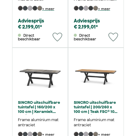
antraciet
+ meer
+ meer
Adviesprijs
Adviesprijs
€ 2.199,01*
€ 2.199,01*
Direct
Direct
beschikbaar
beschikbaar
SINCRO uitschuifbare
SINCRO uitschuifbare
tuintafel | 160/200 x
tuintafel | 200/260 x
100 cm | Keramiek
100 cm | Teak FSC® 100
washed-grey
% naturel
Frame aluminium mat
Frame aluminium mat
antraciet
antraciet
+ meer
+ meer