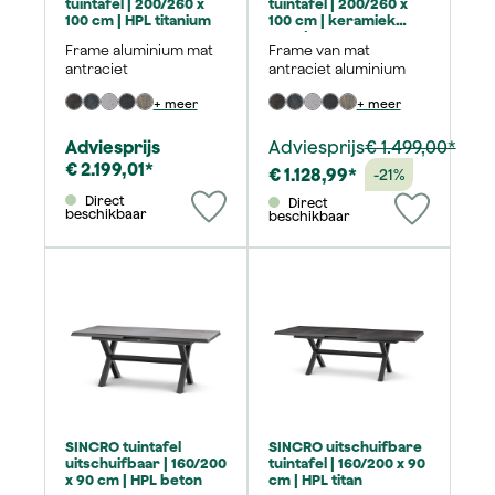
tuintafel | 200/260 x
tuintafel | 200/260 x
100 cm | HPL titanium
100 cm | keramiek
wood-grey
Frame aluminium mat
Frame van mat
antraciet
antraciet aluminium
+ meer
+ meer
Adviesprijs
Adviesprijs
€ 1.499,00*
€ 2.199,01*
€ 1.128,99*
-21%
Direct
Direct
beschikbaar
beschikbaar
SINCRO tuintafel
SINCRO uitschuifbare
uitschuifbaar | 160/200
tuintafel | 160/200 x 90
x 90 cm | HPL beton
cm | HPL titan