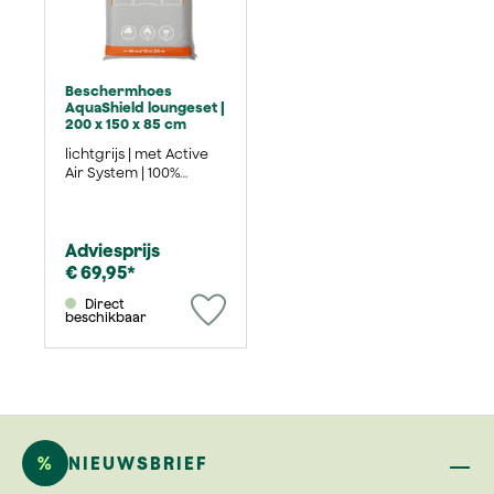
Beschermhoes
AquaShield loungeset |
200 x 150 x 85 cm
lichtgrijs | met Active
Air System | 100%
polyester
Adviesprijs
€ 69,95*
Direct
beschikbaar
%
NIEUWSBRIEF