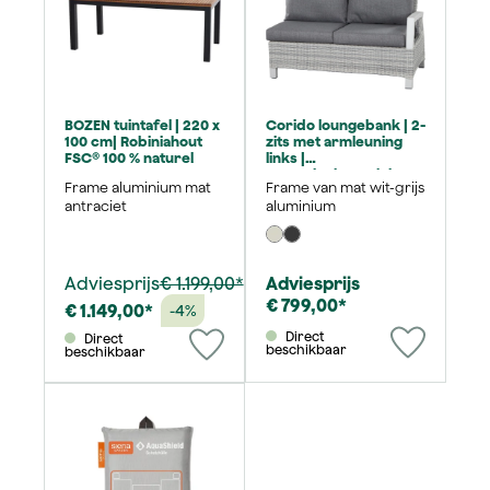
BOZEN tuintafel | 220 x
Corido loungebank | 2-
100 cm| Robiniahout
zits met armleuning
FSC® 100 % naturel
links |
rotanvlechtwerk ice-
Frame aluminium mat
Frame van mat wit-grijs
grey
antraciet
aluminium
Adviesprijs
€ 1.199,00*
Adviesprijs
€ 799,00*
€ 1.149,00*
-4%
Direct
Direct
beschikbaar
beschikbaar