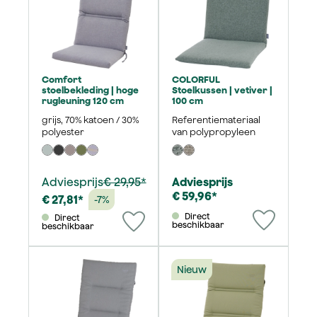
Comfort
COLORFUL
stoelbekleding | hoge
Stoelkussen | vetiver |
rugleuning 120 cm
100 cm
grijs, 70% katoen / 30%
Referentiemateriaal
polyester
van polypropyleen
Adviesprijs
€ 29,95*
Adviesprijs
€ 59,96*
€ 27,81*
-7%
Direct
Direct
beschikbaar
beschikbaar
Nieuw