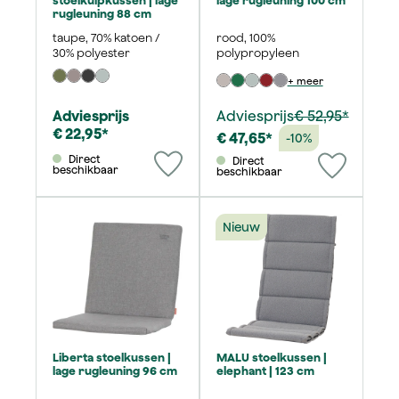
stoelkuipkussen | lage
lage rugleuning 100 cm
rugleuning 88 cm
taupe, 70% katoen /
rood, 100%
30% polyester
polypropyleen
+ meer
Adviesprijs
Adviesprijs
€ 52,95*
€ 22,95*
€ 47,65*
-10%
Direct
Direct
beschikbaar
beschikbaar
Nieuw
Liberta stoelkussen |
MALU stoelkussen |
lage rugleuning 96 cm
elephant | 123 cm