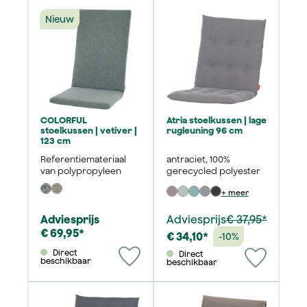
Nieuw
COLORFUL
Atria stoelkussen | lage
stoelkussen | vetiver |
rugleuning 96 cm
123 cm
Referentiemateriaal
antraciet, 100%
van polypropyleen
gerecycled polyester
+ meer
Adviesprijs
Adviesprijs
€ 37,95*
€ 69,95*
€ 34,10*
-10%
Direct
Direct
beschikbaar
beschikbaar