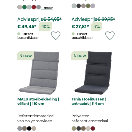
+ meer
Adviesprijs
€ 54,95*
Adviesprijs
€ 29,95*
€ 49,45*
€ 27,81*
-10%
-7%
Direct
Direct
beschikbaar
beschikbaar
Nieuw
Nieuw
MALU stoelbekleding |
Tania stoelkussen |
olifant | 110 cm
antraciet | 114 cm
Referentiemateriaal
Polyester
van polypropyleen
referentiemateriaal