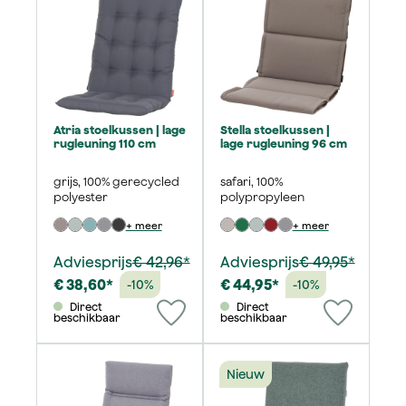
Atria stoelkussen | lage
Stella stoelkussen |
rugleuning 110 cm
lage rugleuning 96 cm
grijs, 100% gerecycled
safari, 100%
polyester
polypropyleen
+ meer
+ meer
Adviesprijs
€ 42,96*
Adviesprijs
€ 49,95*
€ 38,60*
€ 44,95*
-10%
-10%
Direct
Direct
beschikbaar
beschikbaar
Nieuw