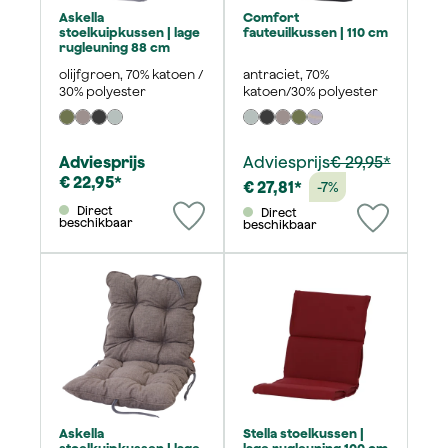
Askella
Comfort
stoelkuipkussen | lage
fauteuilkussen | 110 cm
rugleuning 88 cm
olijfgroen, 70% katoen /
antraciet, 70%
30% polyester
katoen/30% polyester
Adviesprijs
Adviesprijs
€ 29,95*
€ 22,95*
€ 27,81*
-7%
Direct
Direct
beschikbaar
beschikbaar
Askella
Stella stoelkussen |