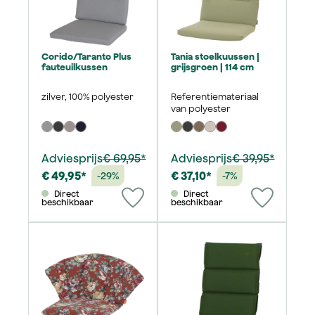
Corido/Taranto Plus
Tania stoelkuussen |
fauteuilkussen
grijsgroen | 114 cm
zilver, 100% polyester
Referentiemateriaal
van polyester
Adviesprijs
€ 69,95*
Adviesprijs
€ 39,95*
€ 49,95*
€ 37,10*
-29%
-7%
Direct
Direct
beschikbaar
beschikbaar