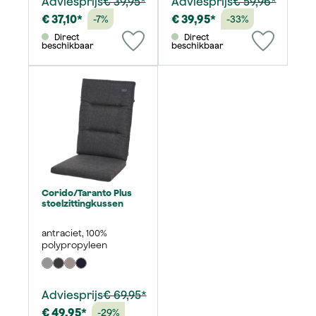
Adviesprijs
€ 39,95*
Adviesprijs
€ 59,96*
€ 37,10*
€ 39,95*
-7%
-33%
Direct
Direct
beschikbaar
beschikbaar
Corido/Taranto Plus
stoelzittingkussen
antraciet, 100%
polypropyleen
Adviesprijs
€ 69,95*
€ 49,95*
-29%