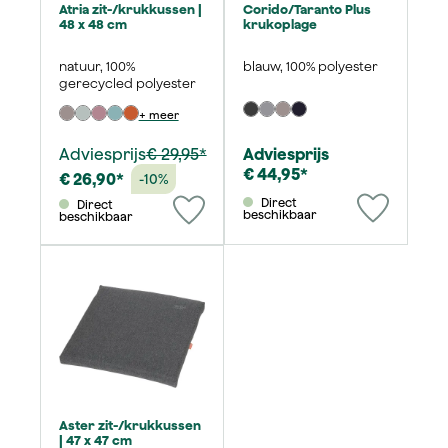
Atria zit-/krukkussen |
Corido/Taranto Plus
48 x 48 cm
krukoplage
natuur, 100%
blauw, 100% polyester
gerecycled polyester
+ meer
Adviesprijs
€ 29,95*
Adviesprijs
€ 44,95*
€ 26,90*
-10%
Direct
Direct
beschikbaar
beschikbaar
Aster zit-/krukkussen
| 47 x 47 cm