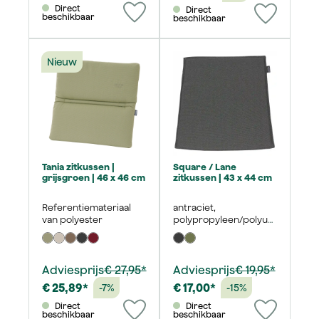
Direct
Direct
beschikbaar
beschikbaar
Nieuw
Tania zitkussen |
Square / Lane
grijsgroen | 46 x 46 cm
zitkussen | 43 x 44 cm
Referentiemateriaal
antraciet,
van polyester
polypropyleen/polyur
ethaan
Adviesprijs
€ 27,95*
Adviesprijs
€ 19,95*
€ 25,89*
€ 17,00*
-7%
-15%
Direct
Direct
beschikbaar
beschikbaar