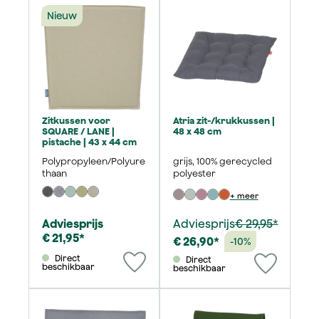
Nieuw
Zitkussen voor
Atria zit-/krukkussen |
SQUARE / LANE |
48 x 48 cm
pistache | 43 x 44 cm
Polypropyleen/Polyure
grijs, 100% gerecycled
thaan
polyester
+ meer
Adviesprijs
Adviesprijs
€ 29,95*
€ 21,95*
€ 26,90*
-10%
Direct
Direct
beschikbaar
beschikbaar