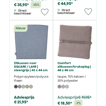
€ 44,95*
€ 35,95*
-10%
Direct
Direct
beschikbaar
beschikbaar
Nieuw
Zitkussen voor
Comfort
SQUARE / LANE |
zitkussen/krukopleg |
steengrijs | 43 x 44 cm
46 x 46 cm
Polypropyleen/polyure
taupe, 70% katoen /
thaan
30% polyester
Adviesprijs
Adviesprijs
€ 19,95*
€ 21,95*
€ 18,50*
-7%