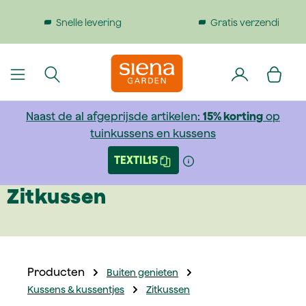
dinhoud gaan
Gratis verzending bij bestellingen boven €199
Naast de al afgeprijsde artikelen:
15% korting
op
tuinkussens en kussens
TEXTIL15
Zitkussen
Producten
Buiten genieten
Kussens & kussentjes
Zitkussen