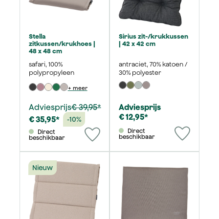
Stella
Sirius zit-/krukkussen
zitkussen/krukhoes |
| 42 x 42 cm
48 x 48 cm
safari, 100%
antraciet, 70% katoen /
polypropyleen
30% polyester
+ meer
Adviesprijs
€ 39,95*
Adviesprijs
€ 12,95*
€ 35,95*
-10%
Direct
Direct
beschikbaar
beschikbaar
Nieuw