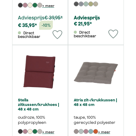
+ meer
Adviesprijs
€ 39,95*
Adviesprijs
€ 21,95*
€ 35,95*
-10%
Direct
Direct
beschikbaar
beschikbaar
Stella
Atria zit-/krukkussen |
zitkussen/krukhoes |
48 x 48 cm
48 x 48 cm
oudroze, 100%
taupe, 100%
polypropyleen
gerecycled polyester
+ meer
+ meer