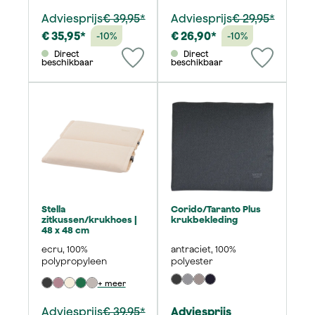
Adviesprijs
€ 39,95*
Adviesprijs
€ 29,95*
€ 35,95*
€ 26,90*
-10%
-10%
Direct
Direct
beschikbaar
beschikbaar
Stella
Corido/Taranto Plus
zitkussen/krukhoes |
krukbekleding
48 x 48 cm
ecru, 100%
antraciet, 100%
polypropyleen
polyester
+ meer
Adviesprijs
€ 39,95*
Adviesprijs