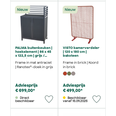
Nieuw
Nieuw
PALMA buitenkeuken |
VISTO kamerverdeler
hoekelement | 86 x 45
| 120 x 180 cm |
x 122,5 cm | grijs /
baksteen
antraciet
Frame in mat antraciet
Frame in brick | Koord
| Ranotex®-doek in grijs
in brick
Adviesprijs
Adviesprijs
€ 699,00*
€ 499,00*
Direct
Beschikbaar
beschikbaar
vanaf 16.09.2026