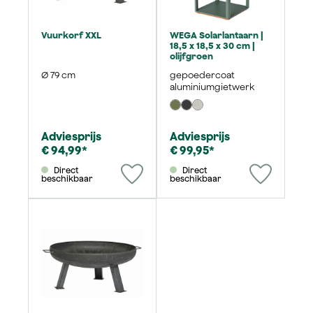
Vuurkorf XXL
WEGA Solarlantaarn |
18,5 x 18,5 x 30 cm |
olijfgroen
Ø 79 cm
gepoedercoat
aluminiumgietwerk
Adviesprijs
Adviesprijs
€ 94,99*
€ 99,95*
Direct
Direct
beschikbaar
beschikbaar