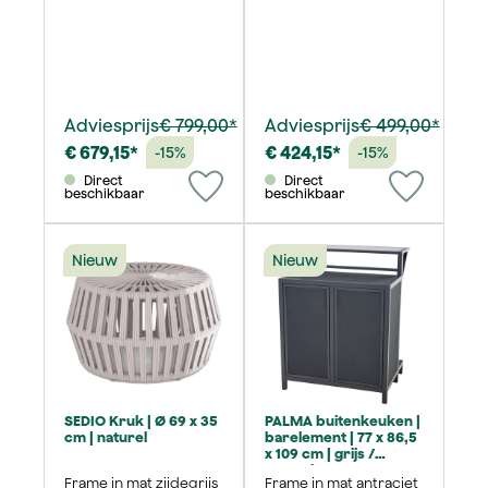
Adviesprijs
€ 799,00*
Adviesprijs
€ 499,00*
€ 679,15*
€ 424,15*
-15%
-15%
Direct
Direct
beschikbaar
beschikbaar
Nieuw
Nieuw
SEDIO Kruk | Ø 69 x 35
PALMA buitenkeuken |
cm | naturel
barelement | 77 x 86,5
x 109 cm | grijs /
antraciet
Frame in mat zijdegrijs
Frame in mat antraciet