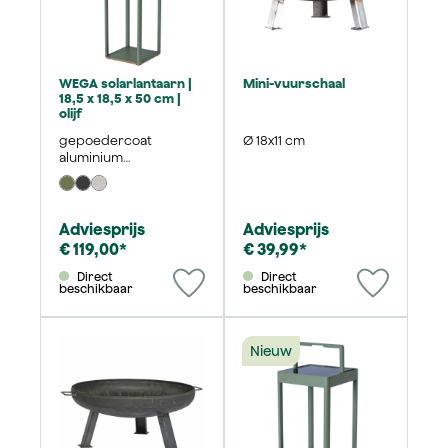
WEGA solarlantaarn |
Mini-vuurschaal
18,5 x 18,5 x 50 cm |
olijf
gepoedercoat
Ø 18x11 cm
aluminium
drukgietwerk
Adviesprijs
Adviesprijs
€ 119,00*
€ 39,99*
Direct
Direct
beschikbaar
beschikbaar
Nieuw