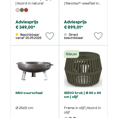
| Koord in naturel
| Ranotex®-weefsel in
grijs
Adviesprijs
Adviesprijs
€ 349,00*
€ 899,01*
Beschikbaar
Direct
vanaf 30.09.2026
beschikbaar
Nieuw
Mini-vuurschaal
SEDIO kruk | Ø 60 x 44
cm | olijf
Ø 25x12 cm
Frame in olijf | Koord in
olijf