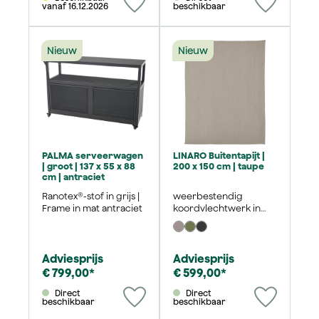
vanaf 16.12.2026
beschikbaar
Nieuw
Nieuw
PALMA serveerwagen
LINARO Buitentapijt |
| groot | 137 x 55 x 88
200 x 150 cm | taupe
cm | antraciet
Ranotex®-stof in grijs |
weerbestendig
Frame in mat antraciet
koordvlechtwerk in
taupe
Adviesprijs
Adviesprijs
€ 799,00*
€ 599,00*
Direct
Direct
beschikbaar
beschikbaar