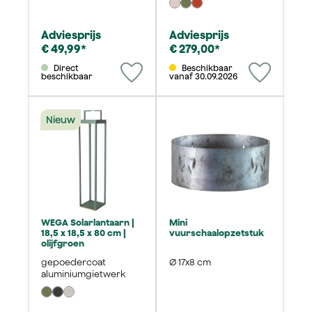
Adviesprijs
Adviesprijs
€ 49,99*
€ 279,00*
Direct
Beschikbaar
beschikbaar
vanaf 30.09.2026
Nieuw
WEGA Solarlantaarn |
Mini
18,5 x 18,5 x 80 cm |
vuurschaalopzetstuk
olijfgroen
gepoedercoat
Ø 17x8 cm
aluminiumgietwerk