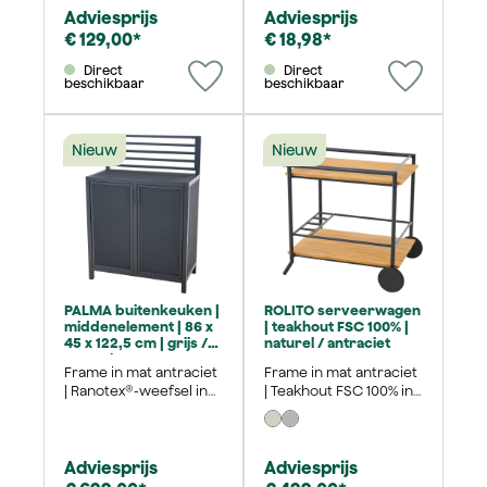
Adviesprijs
Adviesprijs
€ 129,00*
€ 18,98*
Direct
Direct
beschikbaar
beschikbaar
Nieuw
Nieuw
PALMA buitenkeuken |
ROLITO serveerwagen
middenelement | 86 x
| teakhout FSC 100% |
45 x 122,5 cm | grijs /
naturel / antraciet
antraciet
Frame in mat antraciet
Frame in mat antraciet
| Ranotex®-weefsel in
| Teakhout FSC 100% in
grijs
naturel
Adviesprijs
Adviesprijs