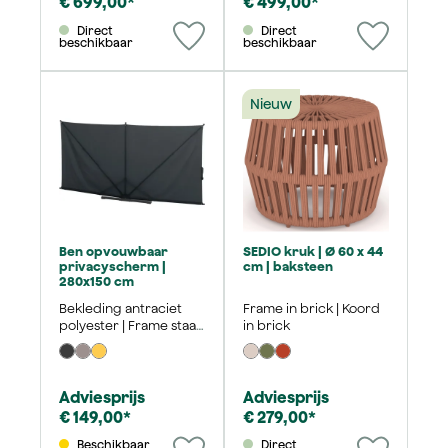
€ 699,00*
€ 499,00*
Direct
Direct
beschikbaar
beschikbaar
Nieuw
Ben opvouwbaar
SEDIO kruk | Ø 60 x 44
privacyscherm |
cm | baksteen
280x150 cm
Bekleding antraciet
Frame in brick | Koord
polyester | Frame staal
in brick
mat antraciet
Adviesprijs
Adviesprijs
€ 149,00*
€ 279,00*
Beschikbaar
Direct