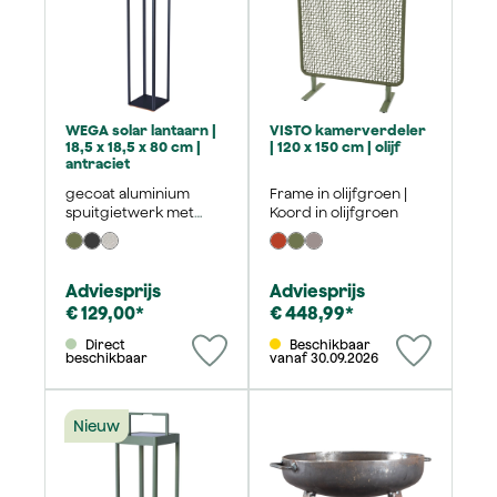
WEGA solar lantaarn |
VISTO kamerverdeler
18,5 x 18,5 x 80 cm |
| 120 x 150 cm | olijf
antraciet
gecoat aluminium
Frame in olijfgroen |
spuitgietwerk met
Koord in olijfgroen
poedercoating
Adviesprijs
Adviesprijs
€ 129,00*
€ 448,99*
Direct
Beschikbaar
beschikbaar
vanaf 30.09.2026
Nieuw