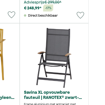
Adviesprijs
€ 299,00*
€ 248,99*
-17%
Direct beschikbaar
Savina XL opvouwbare
pyleen
fauteuil | RANOTEX® zwart-
zilver
Frame aluminium mat antraciet met