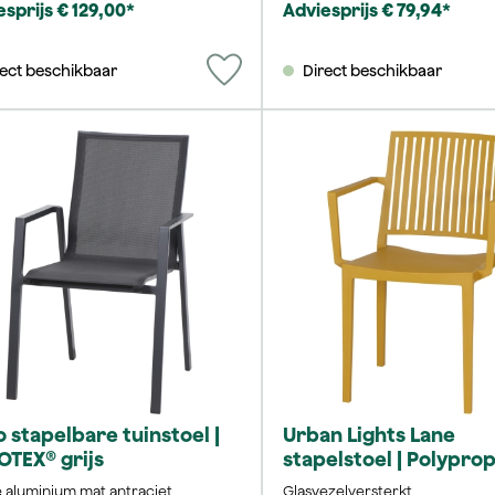
sprijs € 129,00*
Adviesprijs € 79,94*
rect beschikbaar
Direct beschikbaar
 stapelbare tuinstoel |
Urban Lights Lane
TEX® grijs
stapelstoel | Polypro
mosterd
 aluminium mat antraciet
Glasvezelversterkt