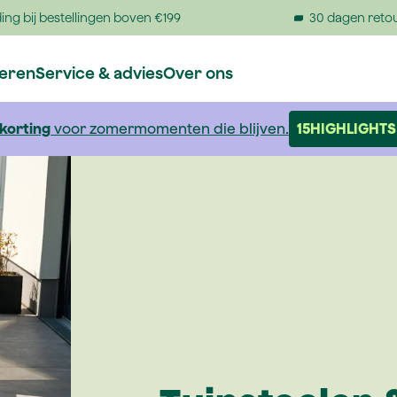
ing bij bestellingen boven €199
30 dagen reto
reren
Service & advies
Over ons
 korting
voor zomermomenten die blijven.
15HIGHLIGHTS