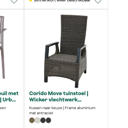
euil met
Corido Move tuinstoel |
| Urban
Wicker vlechtwerk
charcoal-grey
leen
Kussen naar keuze | Frame aluminium
mat antraciet