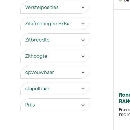
Verstelposities
Zitafmetingen HxBxT
Zitbreedte
Zithoogte
opvouwbaar
stapelbaar
Rond
RANO
Prijs
Frame
FSC 1