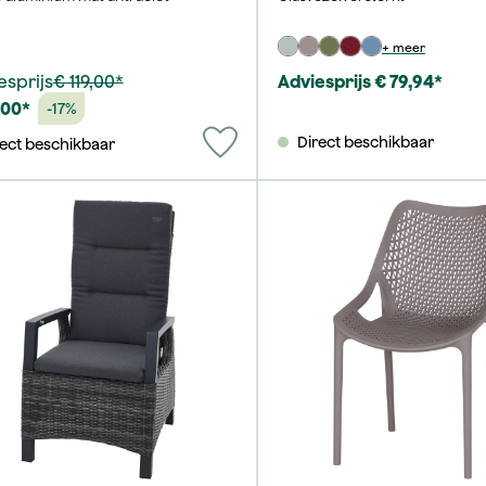
+ meer
esprijs
€ 119,00*
Adviesprijs € 79,94*
,00*
-17%
Direct beschikbaar
rect beschikbaar