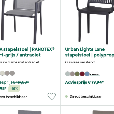
A stapelstoel | RANOTEX®
Urban Lights Lane
t-grijs / antraciet
stapelstoel | polypro
antraciet
nium frame mat antraciet
Glasvezelversterkt
+ meer
esprijs
€ 119,00*
Adviesprijs € 79,94*
,95*
-16%
Direct beschikbaar
rect beschikbaar