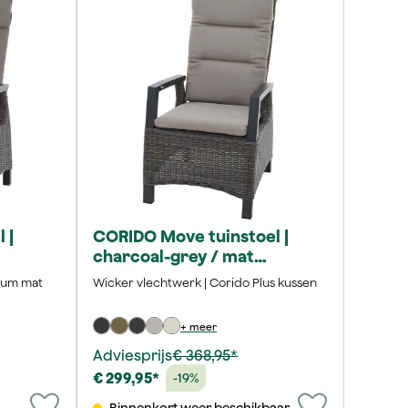
 |
CORIDO Move tuinstoel |
charcoal-grey / mat
antraciet | incl. kussen
nium mat
Wicker vlechtwerk | Corido Plus kussen
+ meer
Adviesprijs
€ 368,95*
€ 299,95*
-19%
Binnenkort weer beschikbaar