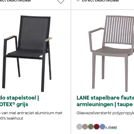
o stapelstoel |
LANE stapelbare faut
TEX® grijs
armleuningen | taupe 
Lights
 van mat antraciet aluminium met
Glasvezelversterkt polypropy
00% teakhout
+ meer