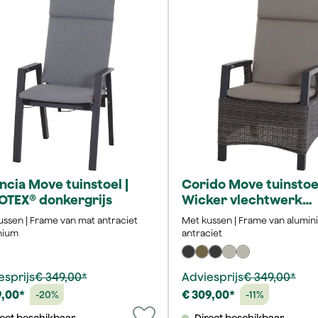
ncia Move tuinstoel |
Corido Move tuinstoel
OTEX® donkergrijs
Wicker vlechtwerk
charcoal-grey
ussen | Frame van mat antraciet
Met kussen | Frame van alumi
nium
antraciet
esprijs
€ 349,00*
Adviesprijs
€ 349,00*
9,00*
€ 309,00*
-20%
-11%
rect beschikbaar
Direct beschikbaar