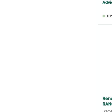
Advie
Di
Reno
RANO
Frame