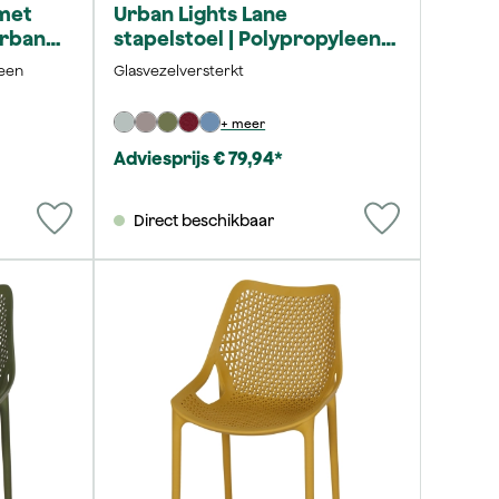
 met
Urban Lights Lane
Urban
stapelstoel | Polypropyleen
baksteen
leen
Glasvezelversterkt
+ meer
Adviesprijs € 79,94*
Direct beschikbaar