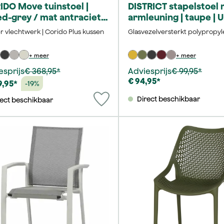
DO Move tuinstoel |
DISTRICT stapelstoel
d-grey / mat antraciet |
armleuning | taupe | 
. kussen
Lights
r vlechtwerk | Corido Plus kussen
Glasvezelversterkt polypropy
+ meer
+ meer
esprijs
€ 368,95*
Adviesprijs
€ 99,95*
€ 94,95*
9,95*
-19%
Direct beschikbaar
rect beschikbaar