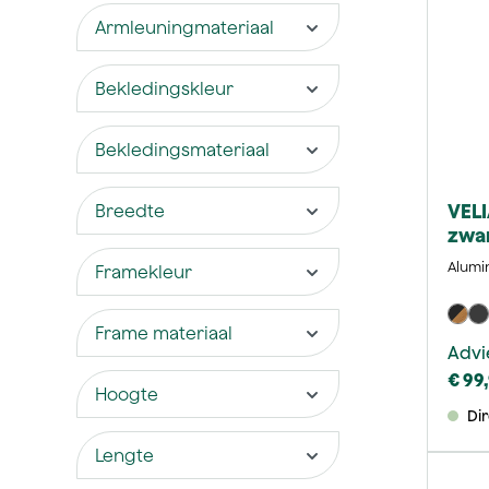
Armleuningmateriaal
Bekledingskleur
Bekledingsmateriaal
VELI
Breedte
zwar
Alumi
Framekleur
Frame materiaal
Advi
€ 99
Hoogte
Di
Lengte