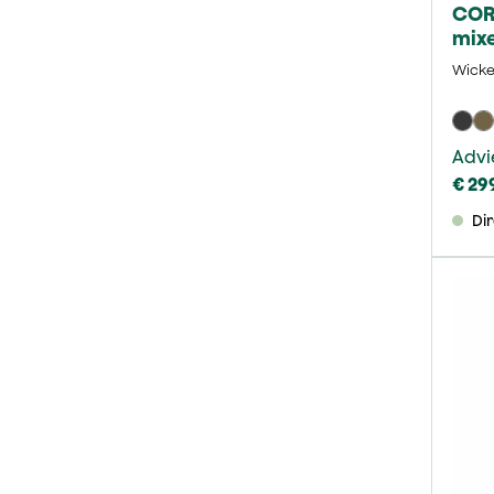
CORI
mixe
incl
Wicke
Advi
€ 29
Di