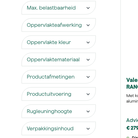
Max. belastbaarheid
Oppervlakteafwerking
Oppervlakte kleur
Oppervlaktemateriaal
Productafmetingen
Vale
RAN
Productuitvoering
Met k
alumi
Rugleuninghoogte
Advi
€ 27
Verpakkingsinhoud
Di