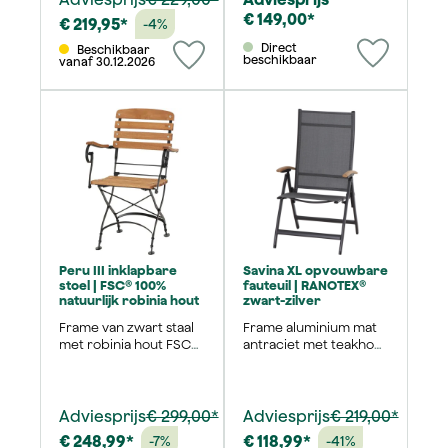
€ 149,00*
€ 219,95*
-4%
Direct
Beschikbaar
beschikbaar
vanaf 30.12.2026
Peru III inklapbare
Savina XL opvouwbare
stoel | FSC® 100%
fauteuil | RANOTEX®
natuurlijk robinia hout
zwart-zilver
Frame van zwart staal
Frame aluminium mat
met robinia hout FSC®
antraciet met teakhout
100%
FSC 100%
Adviesprijs
€ 299,00*
Adviesprijs
€ 219,00*
€ 248,99*
€ 118,99*
-7%
-41%