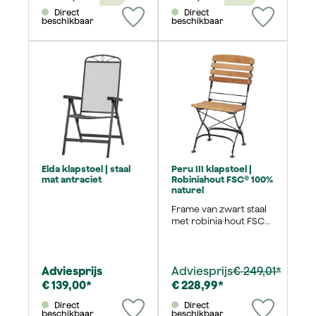
Direct
Direct
beschikbaar
beschikbaar
Elda klapstoel | staal
Peru III klapstoel |
mat antraciet
Robiniahout FSC® 100%
naturel
Frame van zwart staal
met robinia hout FSC®
100%
Adviesprijs
Adviesprijs
€ 249,01*
€ 139,00*
€ 228,99*
Direct
Direct
beschikbaar
beschikbaar