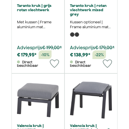
Taranto kruk | grijs
Taranto kruk | rotan
rotan vlechtwerk
vlechtwerk mixed
grey
Met kussen | Frame
Kussen optioneel |
aluminium mat
Frame aluminium mat
antraciet | 50x54 cm
antraciet | 50x54 cm
Adviesprijs
€ 199,00*
Adviesprijs
€ 179,00*
€ 179,95*
€ 138,99*
-10%
-22%
Direct
Direct
beschikbaar
beschikbaar
Valencia kruk |
Valencia kruk |