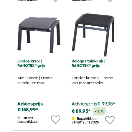
Lindos kruk |
Bologna tuinkruk |
RANOTEX® grijs
RANOTEX® grijs
Met kussen | Frame
Zonder kussen | Frame
aluminium mat
van mat antraciet
antraciet | 59x52 cm
aluminium
Adviesprijs
Adviesprijs
€ 99,95*
€ 158,99*
€ 89,95*
-10%
Direct
Beschikbaar
beschikbaar
vanaf 25.11.2026