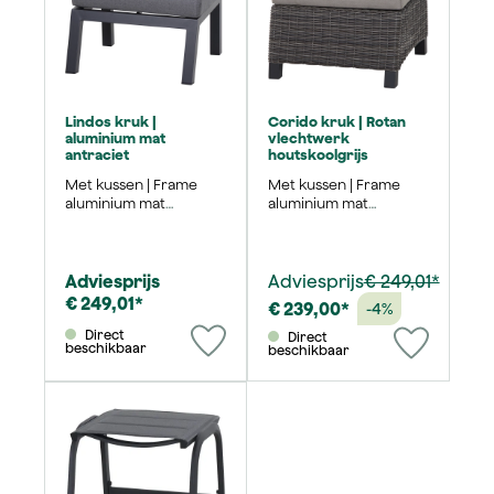
Lindos kruk |
Corido kruk | Rotan
aluminium mat
vlechtwerk
antraciet
houtskoolgrijs
Met kussen | Frame
Met kussen | Frame
aluminium mat
aluminium mat
antraciet | 63x57 cm
antraciet | 60x57 cm
Adviesprijs
Adviesprijs
€ 249,01*
€ 249,01*
€ 239,00*
-4%
Direct
Direct
beschikbaar
beschikbaar