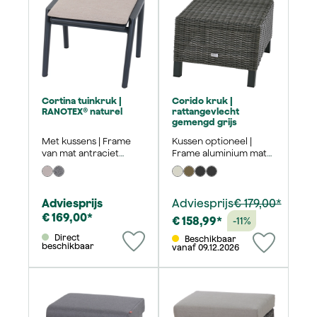
Cortina tuinkruk |
Corido kruk |
RANOTEX® naturel
rattangevlecht
gemengd grijs
Met kussens | Frame
Kussen optioneel |
van mat antraciet
Frame aluminium mat
aluminium
antraciet | 50x54 cm
Adviesprijs
Adviesprijs
€ 179,00*
€ 169,00*
€ 158,99*
-11%
Direct
Beschikbaar
beschikbaar
vanaf 09.12.2026