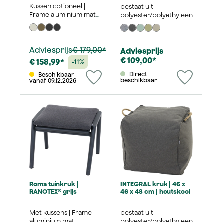
Kussen optioneel |
bestaat uit
Frame aluminium mat
polyester/polyethyleen
wit-grijs | 50x54 cm
Adviesprijs
€ 179,00*
Adviesprijs
€ 109,00*
€ 158,99*
-11%
Direct
Beschikbaar
beschikbaar
vanaf 09.12.2026
Roma tuinkruk |
INTEGRAL kruk | 46 x
RANOTEX® grijs
46 x 48 cm | houtskool
Met kussens | Frame
bestaat uit
aluminium mat
polyester/polyethyleen