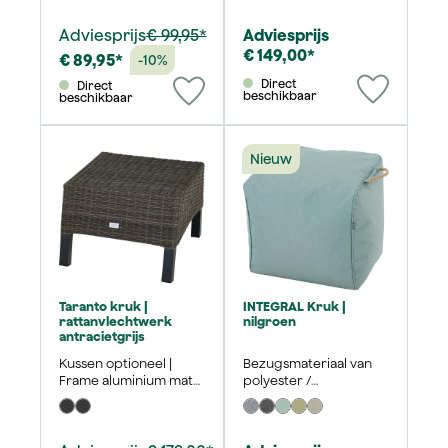
Adviesprijs
€ 99,95*
Adviesprijs
€ 149,00*
€ 89,95*
-10%
Direct
Direct
beschikbaar
beschikbaar
Nieuw
Taranto kruk |
INTEGRAL Kruk |
rattanvlechtwerk
nilgroen
antracietgrijs
Kussen optioneel |
Bezugsmateriaal van
Frame aluminium mat
polyester /
antraciet | 50x54 cm
polyethyleen