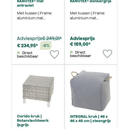
RANOTEX® mat
RANOTEX® donkergrijs
antraciet
Met kussen | Frame
Met kussen | Frame
aluminium mat
aluminium mat
antraciet | 59x59 cm
antraciet | 49x58 cm
Adviesprijs
€ 249,01*
Adviesprijs
€ 169,00*
€ 234,95*
-6%
Direct
Direct
beschikbaar
beschikbaar
Corido kruk |
INTEGRAL kruk | 46 x
Rotanvlechtwerk
46 x 48 cm | steengrijs
ijsgrijs