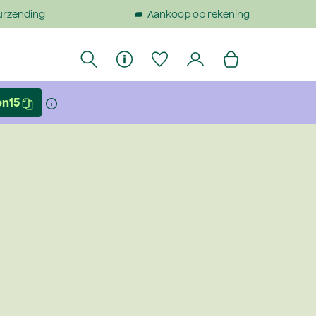
urzending
Aankoop op rekening
on15