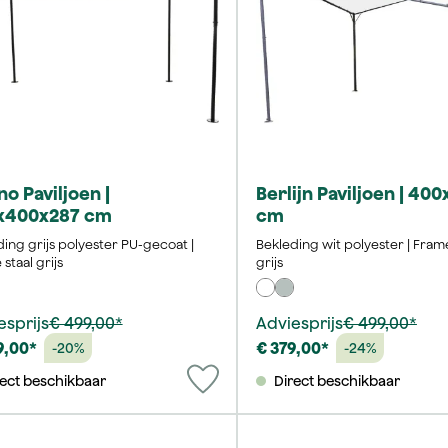
no Paviljoen |
Berlijn Paviljoen | 40
x400x287 cm
cm
ing grijs polyester PU-gecoat |
Bekleding wit polyester | Frame
staal grijs
grijs
esprijs
€ 499,00*
Adviesprijs
€ 499,00*
9,00*
€ 379,00*
-20%
-24%
rect beschikbaar
Direct beschikbaar