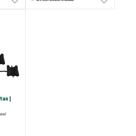
tas |
seel