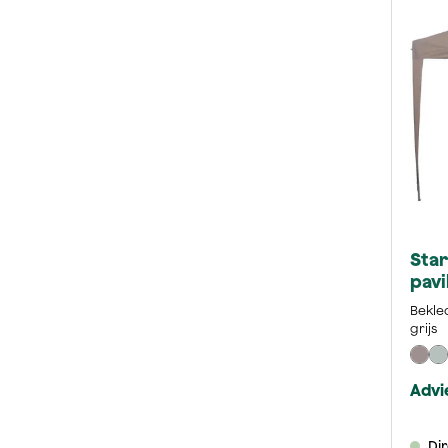
Sta
pavi
Bekled
grijs
Advie
Di