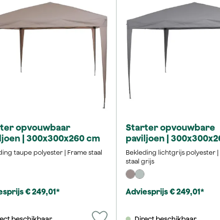
rter opvouwbaar
Starter opvouwbare
ljoen | 300x300x260 cm
paviljoen | 300x300x
ing taupe polyester | Frame staal
Bekleding lichtgrijs polyester 
staal grijs
sprijs € 249,01*
Adviesprijs € 249,01*
rect beschikbaar
Direct beschikbaar