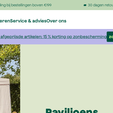
ing bij bestellingen boven €199
30 dagen reto
reren
Service & advies
Over ons
 afgeprijsde artikelen: 15 % korting op zonbescherming
z
Paviljoens