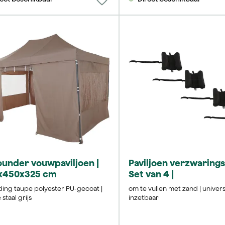
ounder vouwpaviljoen |
Paviljoen verzwarings
x450x325 cm
Set van 4 |
ding taupe polyester PU-gecoat |
om te vullen met zand | univer
staal grijs
inzetbaar