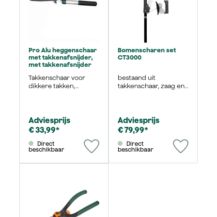
Pro Alu heggenschaar
Bomenscharen set
met takkenafsnijder,
CT3000
met takkenafsnijder
Takkenschaar voor
bestaand uit
dikkere takken,
takkenschaar, zaag en
antiaanbak gecoate
telescopische steel,
messen en
totaal bereik tot 5 m
aanslagbuffers
Adviesprijs
Adviesprijs
€ 33,99*
€ 79,99*
Direct
Direct
beschikbaar
beschikbaar