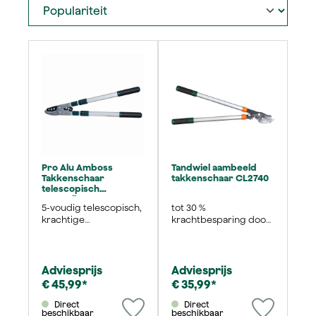
Pro Alu Amboss
Tandwiel aambeeld
Takkenschaar
takkenschaar CL2740
telescopisch
verstelbaar
5-voudig telescopisch,
tot 30 %
krachtige
krachtbesparing door
hefboomwerking en
tandwieloverbrenging
antiaanbaklaag op het
mes
Adviesprijs
Adviesprijs
€ 45,99*
€ 35,99*
Direct
Direct
beschikbaar
beschikbaar