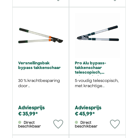
Versnellingsbak
Pro Alu bypass-
bypass takkenschaar
takkenschaar
telescopisch,
telescopisch
30 % krachtbesparing
5-voudig telescopisch,
door
met krachtige
overbrengingsverhou
hefboomoverbrengin
ding van de
g en antiaanbaklaag-
transmissie
mes
Adviesprijs
Adviesprijs
€ 35,99*
€ 45,99*
Direct
Direct
beschikbaar
beschikbaar