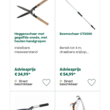
Heggenschaar met
Boomschaar CT2000
gegolfde snede, met
houten handgrepen
instelbare
Bereik tot 4 m,
mesweerstand
draaibare snijkop,
geïntegreerde
veiligheidsvergrendeli
ng
Adviesprijs
Adviesprijs
€ 24,99*
€ 54,99*
Direct
Direct
beschikbaar
beschikbaar