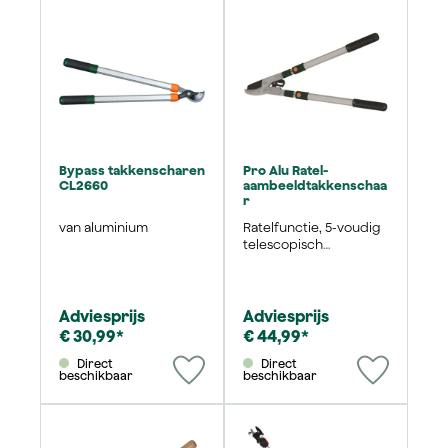
Bypass takkenscharen
Pro Alu Ratel-
CL2660
aambeeldtakkenschaa
r
van aluminium
Ratelfunctie, 5-voudig
telescopisch
verstelbaar, krachtige
hefboomoverbrengin
g en antiaanbaklaag op
het lemmet
Adviesprijs
Adviesprijs
€ 30,99*
€ 44,99*
Direct
Direct
beschikbaar
beschikbaar