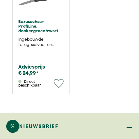
Buxusschaar
ProfiLine,
donkergroen/zwart
ingebouwde
terughaalveer en
regelbare
mesvoorspanning
Adviesprijs
€ 24,99*
Direct
beschikbaar
%
NIEUWSBRIEF