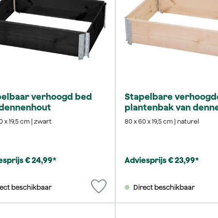
pelbaar verhoogd bed
Stapelbare verhoogd
 dennenhout
plantenbak van denn
0 x 19,5 cm | zwart
80 x 60 x 19,5 cm | naturel
esprijs € 24,99*
Adviesprijs € 23,99*
rect beschikbaar
Direct beschikbaar