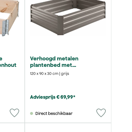
e
Verhoogd metalen
enhout
plantenbed met
poedercoating
120 x 90 x 30 cm | grijs
Adviesprijs € 69,99*
Direct beschikbaar