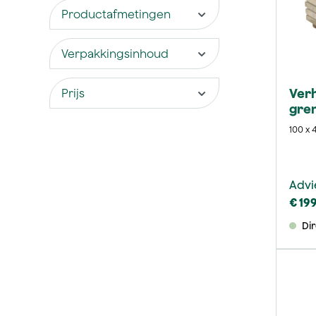
Productafmetingen
Verpakkingsinhoud
Verh
Prijs
gre
100 x 
Advi
€ 19
Di