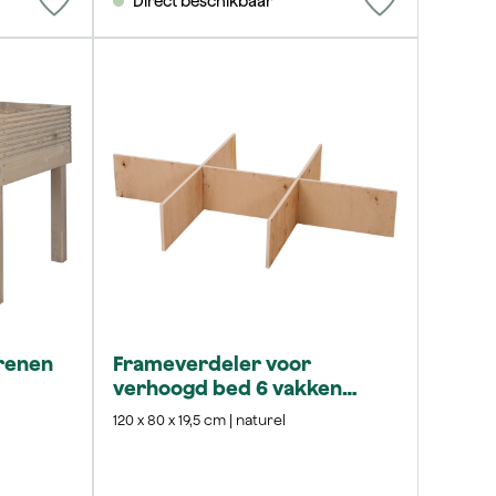
Direct beschikbaar
renen
Frameverdeler voor
verhoogd bed 6 vakken
grenen
120 x 80 x 19,5 cm | naturel