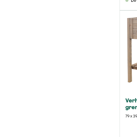
Di
Ver
gre
79 x 39