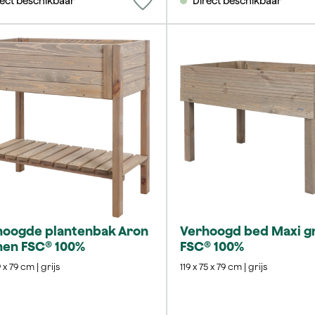
rect beschikbaar
Direct beschikbaar
hoogde plantenbak Aron
Verhoogd bed Maxi g
nen FSC® 100%
FSC® 100%
 x 79 cm | grijs
119 x 75 x 79 cm | grijs