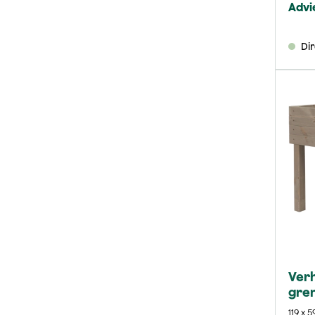
Advi
Di
Ver
gre
119 x 5