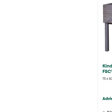
Kin
FSC
75 x 5
Advie