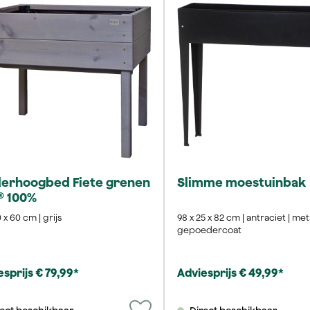
derhoogbed Fiete grenen
Slimme moestuinbak
® 100%
0 x 60 cm | grijs
98 x 25 x 82 cm | antraciet | met
gepoedercoat
sprijs € 79,99*
Adviesprijs € 49,99*