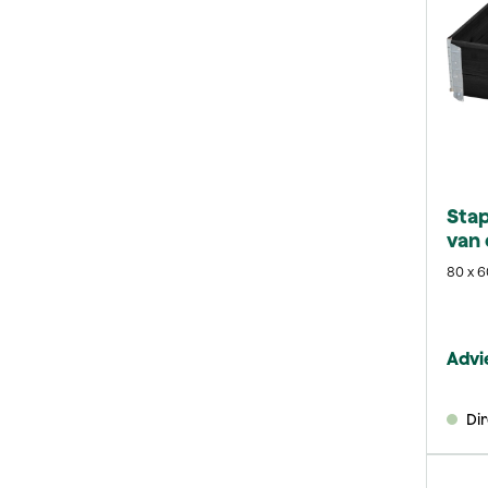
Sta
van
80 x 6
Advi
Di