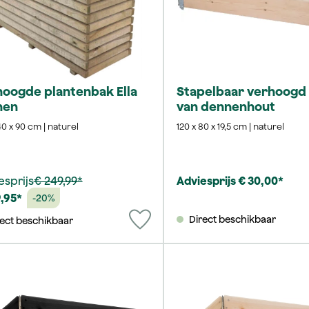
oogde plantenbak Ella
Stapelbaar verhoogd
nen
van dennenhout
40 x 90 cm | naturel
120 x 80 x 19,5 cm | naturel
esprijs
€ 249,99*
Adviesprijs € 30,00*
9,95*
-20%
Direct beschikbaar
rect beschikbaar