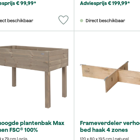
esprijs € 99,99*
Adviesprijs € 199,99*
rect beschikbaar
Direct beschikbaar
hoogde plantenbak Max
Frameverdeler verh
nen FSC® 100%
bed haak 4 zones
9 x 79 cm | grijs
120 x 80 x 19,5 cm | naturel