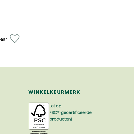
baar
WINKELKEURMERK
Let op
FSC®-gecertificeerde
producten!