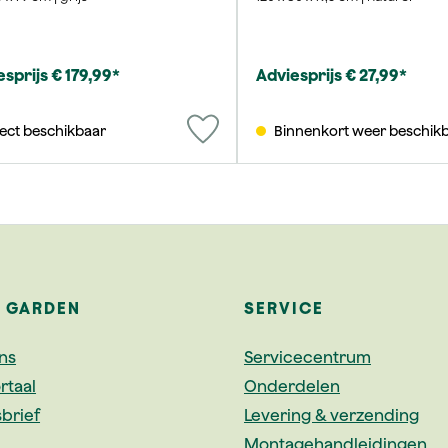
sprijs € 179,99*
Adviesprijs € 27,99*
rect beschikbaar
Binnenkort weer beschik
A GARDEN
SERVICE
ns
Servicecentrum
rtaal
Onderdelen
brief
Levering & verzending
Montagehandleidingen