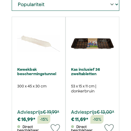
Kweekbak
Kas inclusief 36
beschermingstunnel
zweltabletten
300 x 45 x 30 cm
53 x 15 x 11 cm |
donkerbruin
Adviesprijs
€ 19,99*
Adviesprijs
€ 13,00*
€ 16,99*
€ 11,69*
-15%
-10%
Direct
Direct
beschikbaar
beschikbaar