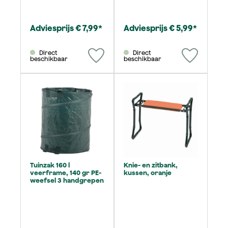
Adviesprijs € 7,99*
Adviesprijs € 5,99*
Direct
Direct
beschikbaar
beschikbaar
Tuinzak 160 l
Knie- en zitbank,
veerframe, 140 gr PE-
kussen, oranje
weefsel 3 handgrepen