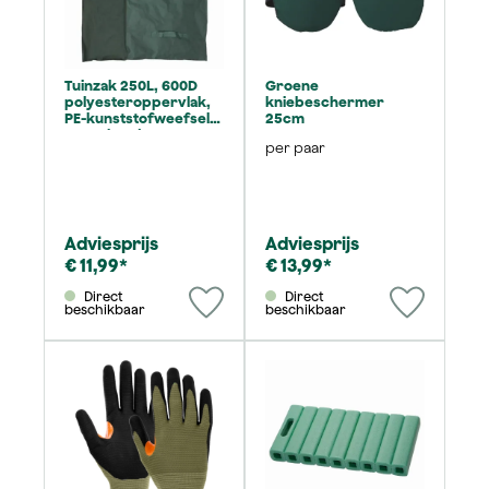
Tuinzak 250L, 600D
Groene
polyesteroppervlak,
kniebeschermer
PE-kunststofweefsel,
25cm
met 3 handgrepen
per paar
Adviesprijs
Adviesprijs
€ 11,99*
€ 13,99*
Direct
Direct
beschikbaar
beschikbaar