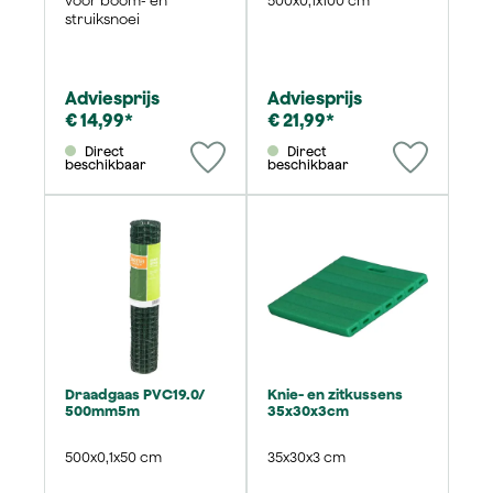
voor boom- en
500x0,1x100 cm
struiksnoei
Adviesprijs
Adviesprijs
€ 14,99*
€ 21,99*
Direct
Direct
beschikbaar
beschikbaar
Draadgaas PVC19.0/
Knie- en zitkussens
500mm5m
35x30x3cm
500x0,1x50 cm
35x30x3 cm