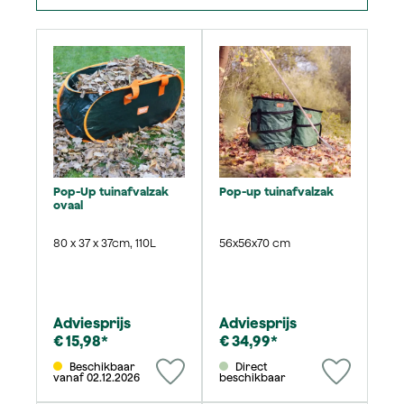
Pop-Up tuinafvalzak
Pop-up tuinafvalzak
ovaal
80 x 37 x 37cm, 110L
56x56x70 cm
Adviesprijs
Adviesprijs
€ 15,98*
€ 34,99*
Beschikbaar
Direct
vanaf 02.12.2026
beschikbaar