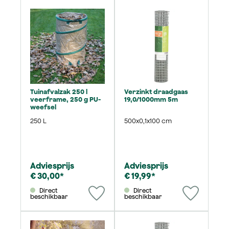
Tuinafvalzak 250 l
Verzinkt draadgaas
veerframe, 250 g PU-
19,0/1000mm 5m
weefsel
250 L
500x0,1x100 cm
Adviesprijs
Adviesprijs
€ 30,00*
€ 19,99*
Direct
Direct
beschikbaar
beschikbaar