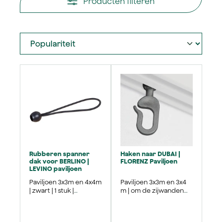
Producten filteren
Rubberen spanner
Haken naar DUBAI |
dak voor BERLINO |
FLORENZ Paviljoen
LEVINO paviljoen
Paviljoen 3x3m en 4x4m
Paviljoen 3x3m en 3x4
| zwart | 1 stuk |
m | om de zijwanden
Onderdeel #M
op te hangen | 1 stuk