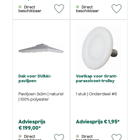
Direct
Direct
beschikbaar
beschikbaar
Dak voor DUBAI-
Voetkap voor Grant-
paviljoen
parasolvoet-trolley
Paviljoen 3x3m | naturel
1 stuk | Onderdeel #6
| 100% polyester
Adviesprijs
Adviesprijs € 1,95*
€ 199,00*
Direct
Direct