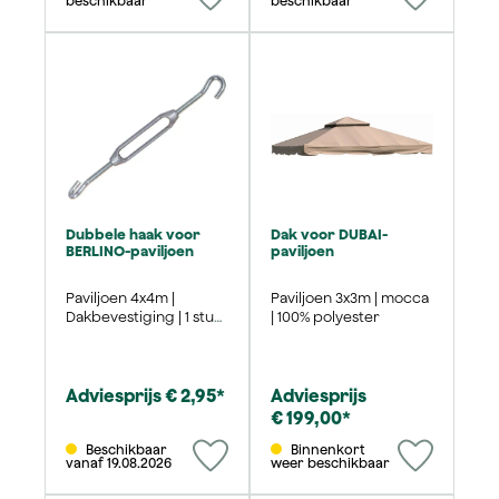
beschikbaar
beschikbaar
Dubbele haak voor
Dak voor DUBAI-
BERLINO-paviljoen
paviljoen
Paviljoen 4x4m |
Paviljoen 3x3m | mocca
Dakbevestiging | 1 stuk |
| 100% polyester
Onderdeel #V
Adviesprijs € 2,95*
Adviesprijs
€ 199,00*
Beschikbaar
Binnenkort
vanaf 19.08.2026
weer beschikbaar