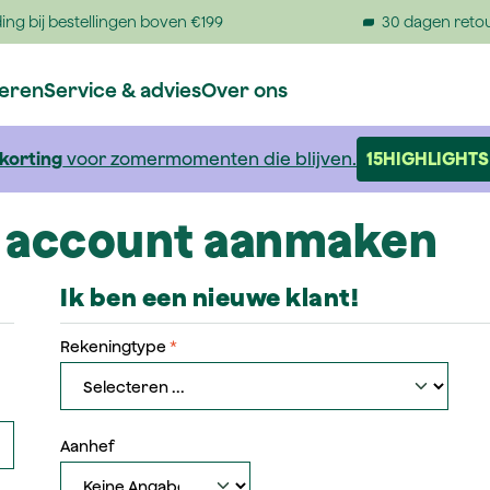
ing bij bestellingen boven €199
30 dagen reto
reren
Service & advies
Over ons
 korting
voor zomermomenten die blijven.
15HIGHLIGHTS
n account aanmaken
Ik ben een nieuwe klant!
Persoonlijke informatie
Rekeningtype
*
Aanhef