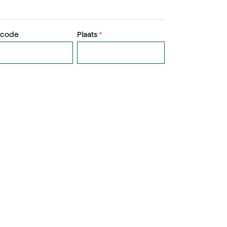
tcode
Plaats
*