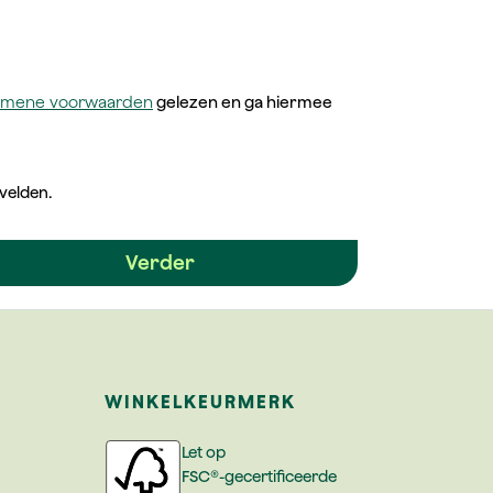
emene voorwaarden
gelezen en ga hiermee
 velden.
Verder
WINKELKEURMERK
Let op
FSC®-gecertificeerde