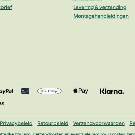
brief
Levering & verzending
Montagehandleidingen
Privacybeleid
Retourbeleid
Verzendvoorwaarden
Re
ettelijke btw excl.
verzendkosten
en eventuele rembourskosten, tenz