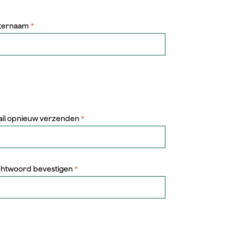
ternaam
*
ail opnieuw verzenden
*
htwoord bevestigen
*