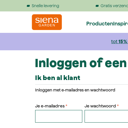
Snelle levering
Gratis verzend
 springen
Naar de hoofdnavigatie gaan
Producten
Inspi
tot
15 %
Inloggen of ee
Ik ben al klant
Inloggen met e-mailadres en wachtwoord
Je e-mailadres
*
Je wachtwoord
*