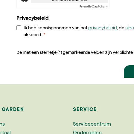
Friendly
Captcha ⇗
Privacybeleid
Ik heb kennisgenomen van het
privacybeleid
, de
alg
akkoord.
*
De met een sterretje (*) gemarkeerde velden zijn verplichte
A GARDEN
SERVICE
ns
Servicecentrum
rtaal
Onderdelen