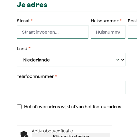
Je adres
Straat
*
Huisnummer
*
Pos
Land
*
Telefoonnummer
*
Het afleveradres wijkt af van het factuuradres.
Anti-robotverificatie
Klik om te starten