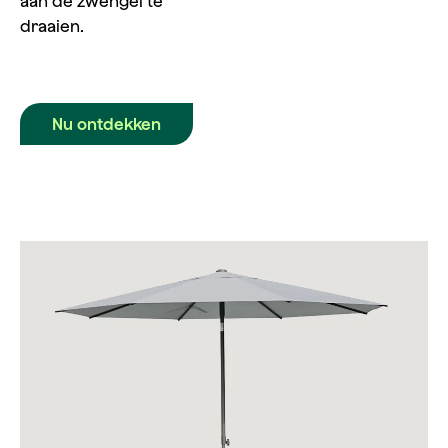
aan de zwengel te
draaien.
Nu ontdekken