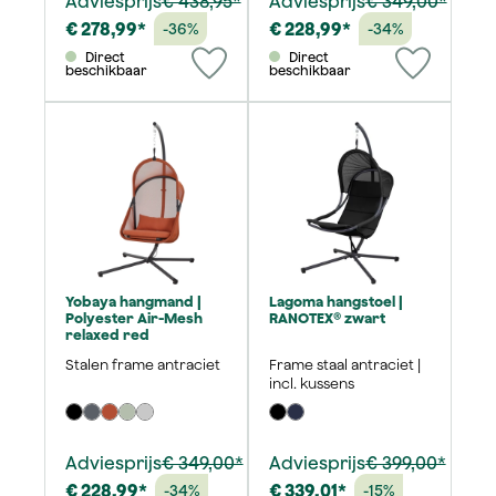
Adviesprijs
€ 438,95*
Adviesprijs
€ 349,00*
€ 278,99*
€ 228,99*
-36%
-34%
Direct
Direct
beschikbaar
beschikbaar
Yobaya hangmand |
Lagoma hangstoel |
Polyester Air-Mesh
RANOTEX® zwart
relaxed red
Stalen frame antraciet
Frame staal antraciet |
incl. kussens
Adviesprijs
€ 349,00*
Adviesprijs
€ 399,00*
€ 228,99*
€ 339,01*
-34%
-15%