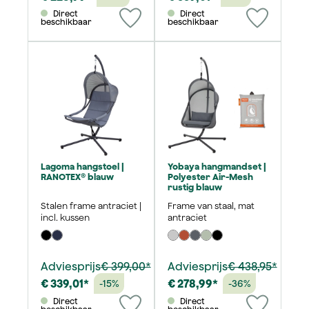
Direct
Direct
beschikbaar
beschikbaar
Lagoma hangstoel |
Yobaya hangmandset |
RANOTEX® blauw
Polyester Air-Mesh
rustig blauw
Stalen frame antraciet |
Frame van staal, mat
incl. kussen
antraciet
Adviesprijs
€ 399,00*
Adviesprijs
€ 438,95*
€ 339,01*
€ 278,99*
-15%
-36%
Direct
Direct