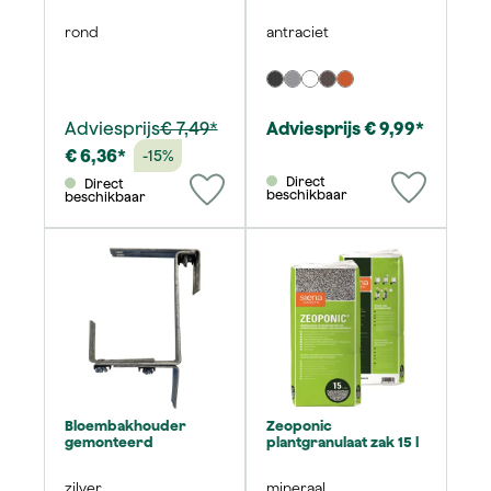
rond
antraciet
Adviesprijs
€ 7,49*
Adviesprijs € 9,99*
€ 6,36*
-15%
Direct
Direct
beschikbaar
beschikbaar
Bloembakhouder
Zeoponic
gemonteerd
plantgranulaat zak 15 l
zilver
mineraal