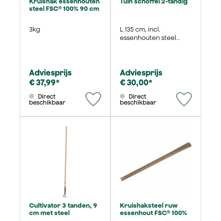
Kruishak essenhouten
Tuin schoffel 2-tandig
steel FSC® 100% 90 cm
3kg
L 135 cm, incl.
essenhouten steel
FSC® 100%
Adviesprijs
Adviesprijs
€ 37,99*
€ 30,00*
Direct
Direct
beschikbaar
beschikbaar
Cultivator 3 tanden, 9
Kruishaksteel ruw
cm met steel
essenhout FSC® 100%