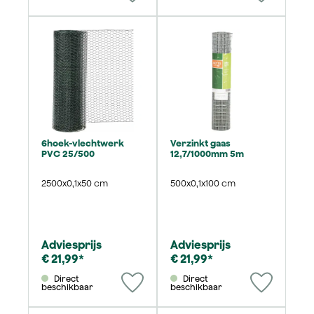
6hoek-vlechtwerk
Verzinkt gaas
PVC 25/500
12,7/1000mm 5m
2500x0,1x50 cm
500x0,1x100 cm
Adviesprijs
Adviesprijs
€ 21,99*
€ 21,99*
Direct
Direct
beschikbaar
beschikbaar