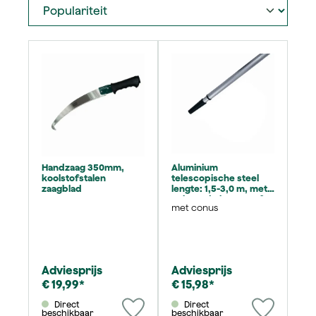
Handzaag 350mm,
Aluminium
koolstofstalen
telescopische steel
zaagblad
lengte: 1,5-3,0 m, met
geboorde kunststof
met conus
kegel
Adviesprijs
Adviesprijs
€ 19,99*
€ 15,98*
Direct
Direct
beschikbaar
beschikbaar