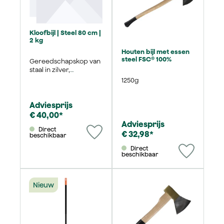
Kloofbijl | Steel 80 cm |
2 kg
Houten bijl met essen
steel FSC® 100%
Gereedschapskop van
staal in zilver,
handgreep van
1250g
essenhout in naturel
Adviesprijs
€ 40,00*
Adviesprijs
Direct
€ 32,98*
beschikbaar
Direct
beschikbaar
Nieuw