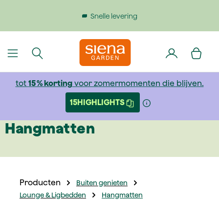
dinhoud gaan
Snelle levering
tot
15 % korting
voor zomermomenten die blijven.
15HIGHLIGHTS
Hangmatten
Producten
Buiten genieten
Lounge & Ligbedden
Hangmatten