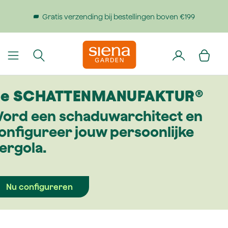
dinhoud gaan
Gratis verzending bij bestellingen boven €199
e SCHATTEN­MANUFAKTUR®
ord een schaduw­architect en
onfigureer jouw persoonlijke
ergola.
Nu configureren