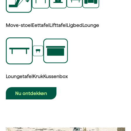
Move‑stoel
Eettafel
Lifttafel
Ligbed
Lounge
Loungetafel
Kruk
Kussenbox
Nu ontdekken