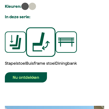
Kleuren:
In deze serie:
Stapelstoel
Buisframe stoel
Diningbank
Nu ontdekken