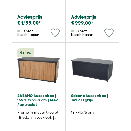
eenvoudig
teakhoutlook |
openingsmechanisme
eenvoudig
openingsmechanisme
Adviesprijs
Adviesprijs
€ 1.199,00*
€ 999,00*
Direct
Direct
beschikbaar
beschikbaar
Nieuw
SABANO kussenbox |
Sabano kussenbox |
159 x 79 x 83 cm | teak
Tex Alu grijs
/ antraciet
Frame in mat antraciet
181x79x75 cm
| Bladen in teaklook |
eenvoudig
openingsmechanisme