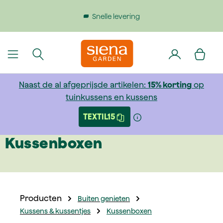
dinhoud gaan
Snelle levering
Naast de al afgeprijsde artikelen:
15% korting
op
tuinkussens en kussens
TEXTIL15
Kussenboxen
Producten
Buiten genieten
Kussens & kussentjes
Kussenboxen