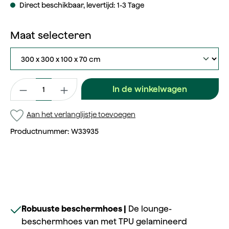
Direct beschikbaar, levertijd: 1-3 Tage
selecteren
Maat selecteren
Productaantal: Voer de gewenste waarde in of gebruik de kno
In de winkelwagen
Aan het verlanglijstje toevoegen
Productnummer:
W33935
Robuuste beschermhoes |
De lounge-
beschermhoes van met TPU gelamineerd