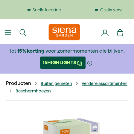
dinhoud gaan
Gratis verzending bij bestellingen boven €199
tot
15 % korting
voor zomermomenten die blijven.
15HIGHLIGHTS
Producten
Buiten genieten
Verdere assortimenten
Beschermhoezen
Afbeeldingengalerij overslaan