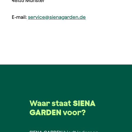
48155 Münster
E-mail:
service@sienagarden.de
Waar staat
SIENA
GARDEN
voor?