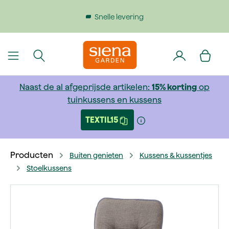
dinhoud gaan
Snelle levering
Gratis v
Naast de al afgeprijsde artikelen:
15% korting
op
tuinkussens en kussens
TEXTIL15
Producten
Buiten genieten
Kussens & kussentjes
Stoelkussens
Afbeeldingengalerij overslaan