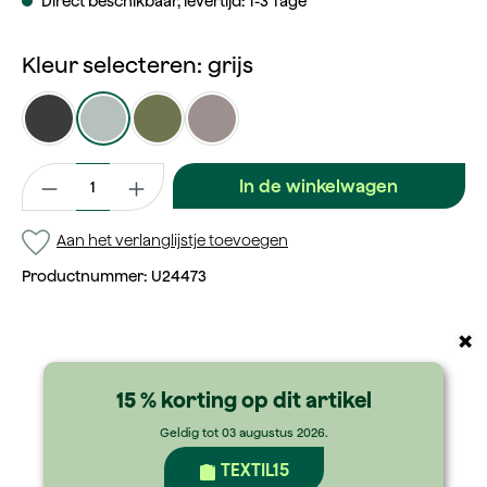
Direct beschikbaar, levertijd: 1-3 Tage
Kleur selecteren: grijs
antraciet
grijs
olijf
taupe
Productaantal: Voer de gewenste waarde in of gebruik de kno
In de winkelwagen
Aan het verlanglijstje toevoegen
Productnummer:
U24473
×
15 % korting op dit artikel
Geldig tot 03 augustus 2026.
TEXTIL15