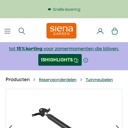
dinhoud gaan
Gratis verzending bij bestellingen boven €199
tot
15 % korting
voor zomermomenten die blijven.
15HIGHLIGHTS
Producten
Reserveonderdelen
Tuinmeubelen
Afbeeldingengalerij overslaan