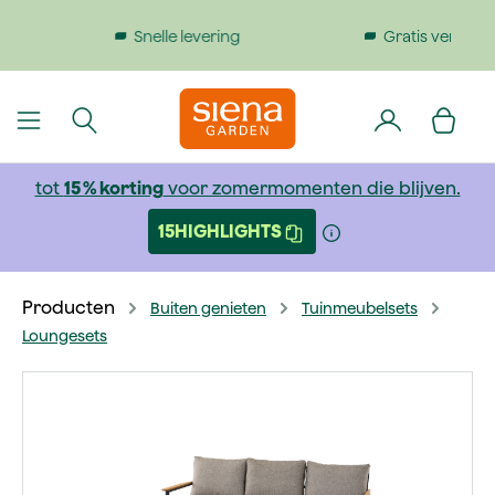
dinhoud gaan
Gratis verzending bij bestellingen boven €199
tot
15 % korting
voor zomermomenten die blijven.
15HIGHLIGHTS
Producten
Buiten genieten
Tuinmeubelsets
Loungesets
Afbeeldingengalerij overslaan