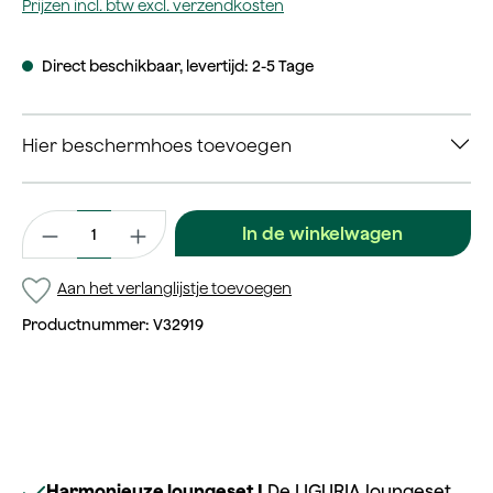
Prijzen incl. btw excl. verzendkosten
Direct beschikbaar, levertijd: 2-5 Tage
Hier beschermhoes toevoegen
Productaantal: Voer de gewenste waarde in of gebruik de kno
In de winkelwagen
Aan het verlanglijstje toevoegen
Productnummer:
V32919
Harmonieuze loungeset |
De LIGURIA loungeset