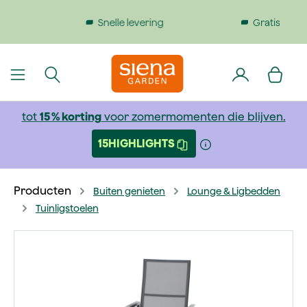
dinhoud gaan
Gratis verzending bij bestellingen boven €199
tot
15 % korting
voor zomermomenten die blijven.
15HIGHLIGHTS
Producten
Buiten genieten
Lounge & Ligbedden
Tuinligstoelen
Afbeeldingengalerij overslaan