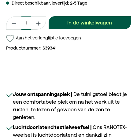
Direct beschikbaar, levertijd: 2-5 Tage
Productaantal: Voer de gewenste waarde in of gebruik de kno
In de winkelwagen
Aan het verlanglijstje toevoegen
Productnummer:
S39341
Jouw ontspanningsplek |
De tuinligstoel biedt je
een comfortabele plek om na het werk uit te
rusten, te lezen of gewoon van de zon te
genieten.
Luchtdoorlatend textielweefsel |
Ons RANOTEX-
weefsel is luchtdoorlatend en dankzij zijn