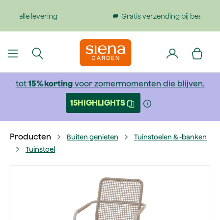
dinhoud gaan
Gratis verzending bij bestellingen boven €199
tot
15 % korting
voor zomermomenten die blijven.
15HIGHLIGHTS
Producten
Buiten genieten
Tuinstoelen & -banken
Tuinstoel
Afbeeldingengalerij overslaan