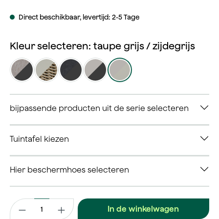
Direct beschikbaar, levertijd: 2-5 Tage
Kleur selecteren: taupe grijs / zijdegrijs
mix taupe / antraciet
mix taupe / zijdegrijs
mix zwart / antraciet
taupe grijs / antraciet
taupe grijs / zijdegrijs
bijpassende producten uit de serie selecteren
Tuintafel kiezen
Hier beschermhoes selecteren
Productaantal: Voer de gewenste waarde in of gebruik de kno
In de winkelwagen