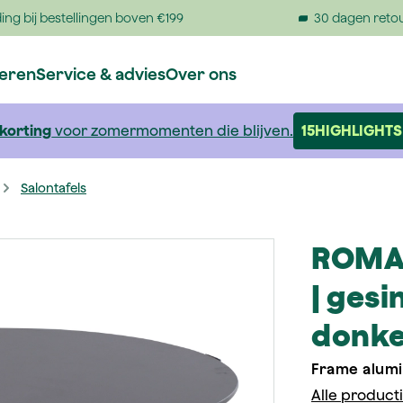
ing bij bestellingen boven €199
30 dagen reto
reren
Service & advies
Over ons
 korting
voor zomermomenten die blijven.
15HIGHLIGHTS
Salontafels
ROMA 
| gesi
donke
Frame alumi
Alle product