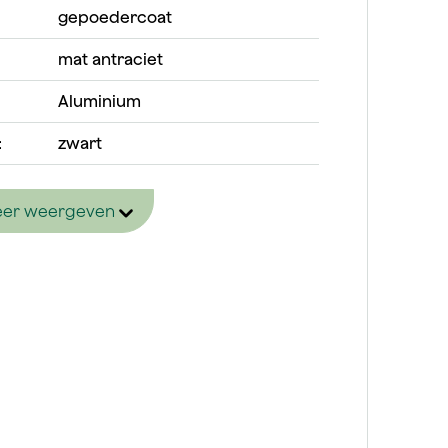
gepoedercoat
mat antraciet
Aluminium
:
zwart
er weergeven