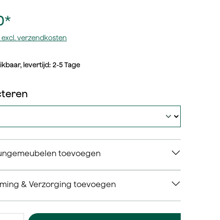
0*
tw excl. verzendkosten
kbaar, levertijd: 2-5 Tage
selecteren
cteren
oungemeubelen toevoegen
rming & Verzorging toevoegen
 Voer de gewenste waarde in of gebruik de knoppen om het aanta