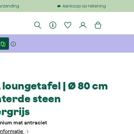
urzending
Aankoop op rekening
loungetafel | Ø 80 cm
nterde steen
rgrijs
nium mat antraciet
informatie