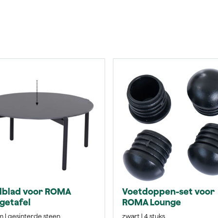
lblad voor ROMA
Voetdoppen-set voor
getafel
ROMA Lounge
 | gesinterde steen
zwart | 4 stuks