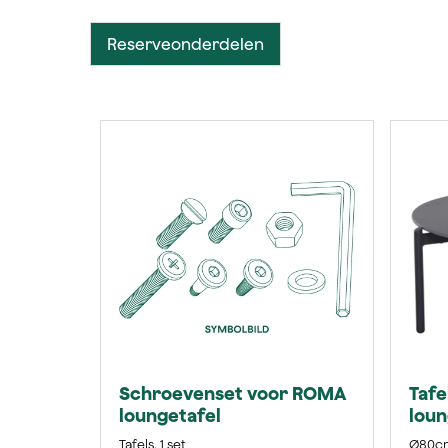
Reserveonderdelen
Productgalerij overslaan
Schroevenset voor ROMA
Tafe
loungetafel
loun
Tafels, 1 set
Ø80cm