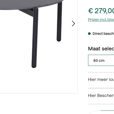
€ 279,0
Prijzen incl. b
Direct beschi
Maat sele
Hier meer l
Hier Besche
Productaantal: