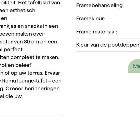
iliteit. Het tafelblad van
Framebehandeling:
leen esthetisch
 en
Framekleur:
ankjes en snacks in een
Frame materiaal:
 hoeven maken over
meter van 80 cm en een
Kleur van de pootdoppen
l perfect
ten compleet te maken.
ot en beleef
Me
n of op uw terras. Ervaar
e Roma lounge-tafel – een
ing. Creëer herinneringen
el die uw