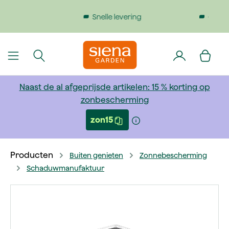
dinhoud gaan
Gratis verzending bij bestellingen boven €199
Naast de al afgeprijsde artikelen: 15 % korting op
zonbescherming
zon15
Producten
Buiten genieten
Zonnebescherming
Schaduwmanufaktuur
Afbeeldingengalerij overslaan