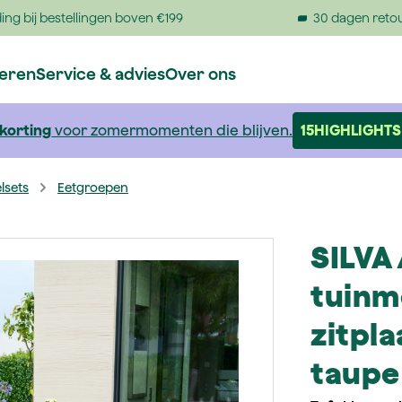
ing bij bestellingen boven €199
30 dagen reto
reren
Service & advies
Over ons
 korting
voor zomermomenten die blijven.
15HIGHLIGHTS
lsets
Eetgroepen
SILVA
tuinm
zitpla
taupe 