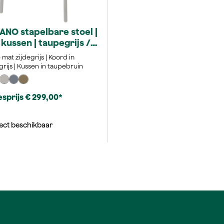
NO stapelbare stoel |
. kussen | taupegrijs /
egrijs
mat zijdegrijs | Koord in
rijs | Kussen in taupebruin
sprijs € 299,00*
ect beschikbaar