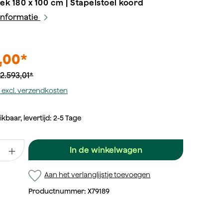
ek 180 x 100 cm | Stapelstoel koord
informatie
,00*
2.593,01*
tw excl. verzendkosten
kbaar, levertijd: 2-5 Tage
 Voer de gewenste waarde in of gebruik de knoppen om het aanta
In de winkelwagen
Aan het verlanglijstje toevoegen
Productnummer:
X79189