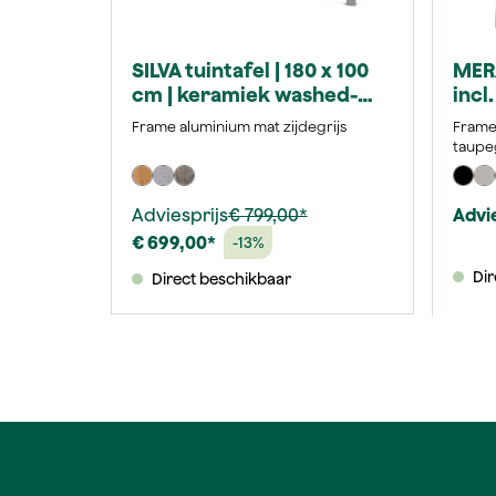
SILVA tuintafel | 180 x 100
MERA
cm | keramiek washed-
incl
grey
zijd
Frame aluminium mat zijdegrijs
Frame 
taupeg
Adviesprijs
€ 799,00*
Advie
€ 699,00*
-13%
Dir
Direct beschikbaar