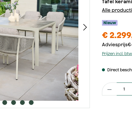
Tafel kerami
Alle product
Nieuw
€ 2.299
Adviesprijs
€ 
Prijzen incl. b
Direct beschi
Productaantal: