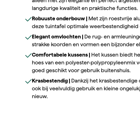
alleen met zijn elegante en perfect afgest
langdurige kwaliteit en praktische functies.
Robuuste onderbouw |
Met zijn roestvrije 
deze tuintafel optimale weerbestendigheid en
Elegant omvlochten |
De rug- en armleuning
strakke koorden en vormen een bijzonder el
Comfortabele kussens |
Het kussen biedt he
hoes van een polyester-polypropyleenmix v
goed geschikt voor gebruik buitenshuis.
Krasbestendig |
Dankzij het krasbestendige o
ook bij veelvuldig gebruik en kleine ongelukj
nieuw.