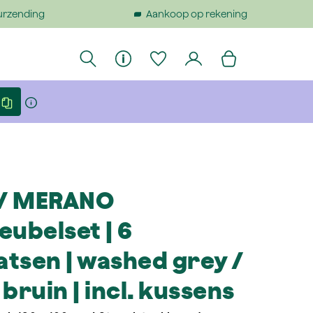
urzending
Aankoop op rekening
 / MERANO
eubelset | 6
atsen | washed grey /
bruin | incl. kussens