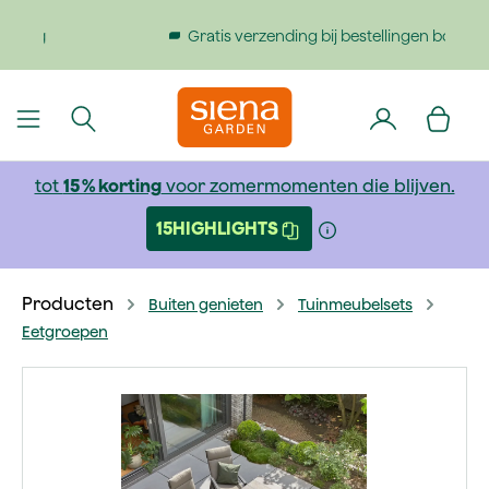
dinhoud gaan
Gratis verzending bij bestellingen boven €199
tot
15 % korting
voor zomermomenten die blijven.
15HIGHLIGHTS
Producten
Buiten genieten
Tuinmeubelsets
Eetgroepen
Afbeeldingengalerij overslaan