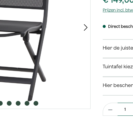
Prijzen incl. b
Direct beschi
Hier de juist
Tuintafel kie
Hier besche
Productaantal: