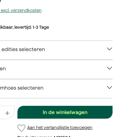
tw excl. verzendkosten
kbaar, levertijd: 1-3 Tage
e edities selecteren
zen
rmhoes selecteren
 Voer de gewenste waarde in of gebruik de knoppen om het aanta
In de winkelwagen
Aan het verlanglijstje toevoegen