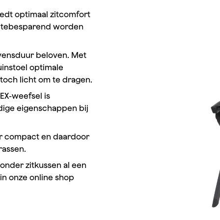
iedt optimaal zitcomfort
imtebesparend worden
evensduur beloven. Met
uinstoel optimale
 toch licht om te dragen.
X-weefsel is
dige eigenschappen bij
der compact en daardoor
rassen.
zonder zitkussen al een
n in onze online shop