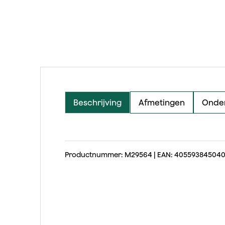
Beschrijving
Afmetingen
Onder
Productnummer: M29564 | EAN: 40559384504