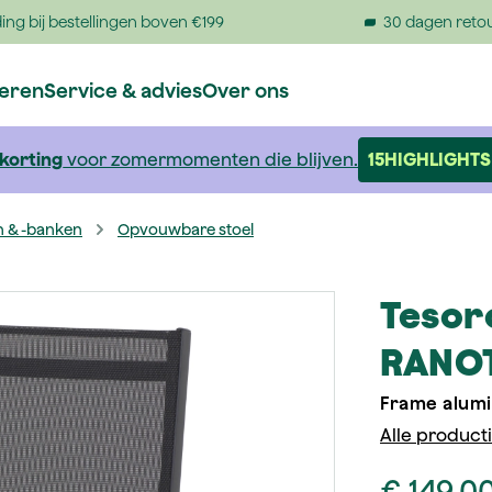
ing bij bestellingen boven €199
30 dagen reto
reren
Service & advies
Over ons
 korting
voor zomermomenten die blijven.
15HIGHLIGHTS
n & -banken
Opvouwbare stoel
Tesor
RANOT
Frame alumi
Alle product
€ 149,0