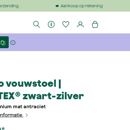
urzending
Aankoop op rekening
o vouwstoel |
EX® zwart-zilver
nium mat antraciet
informatie
0*