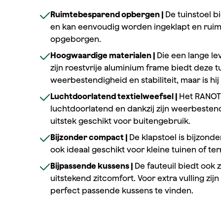
Ruimtebesparend opbergen |
De tuinstoel b
en kan eenvoudig worden ingeklapt en ru
opgeborgen.
Hoogwaardige materialen |
Die een lange l
zijn roestvrije aluminium frame biedt deze t
weerbestendigheid en stabiliteit, maar is hij
Luchtdoorlatend textielweefsel |
Het RANOTE
luchtdoorlatend en dankzij zijn weerbesten
uitstek geschikt voor buitengebruik.
Bijzonder compact |
De klapstoel is bijzon
ook ideaal geschikt voor kleine tuinen of ter
Bijpassende kussens |
De fauteuil biedt ook 
uitstekend zitcomfort. Voor extra vulling zij
perfect passende kussens te vinden.