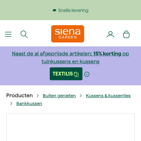
dinhoud gaan
ing
Gratis verzending bij bestellingen boven €199
Naast de al afgeprijsde artikelen:
15% korting
op
tuinkussens en kussens
TEXTIL15
Producten
Buiten genieten
Kussens & kussentjes
Bankkussen
Afbeeldingengalerij overslaan