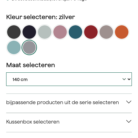
Kleur selecteren: zilver
antraciet
blauw
grijs
oudroze
petrol
rood
taupe
terrac
(Deze optie is momenteel niet beschikbaar.)
wasabi
zilver
selecteren
Maat selecteren
bijpassende producten uit de serie selecteren
Kussenbox selecteren