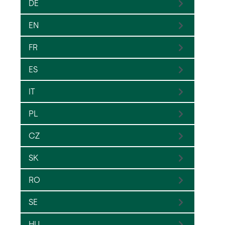
DE
EN
FR
ES
IT
PL
CZ
SK
RO
SE
HU