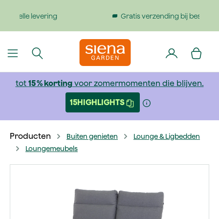
dinhoud gaan
Gratis verzending bij bestellingen boven €199
tot
15 % korting
voor zomermomenten die blijven.
15HIGHLIGHTS
Producten
Buiten genieten
Lounge & Ligbedden
Loungemeubels
Afbeeldingengalerij overslaan