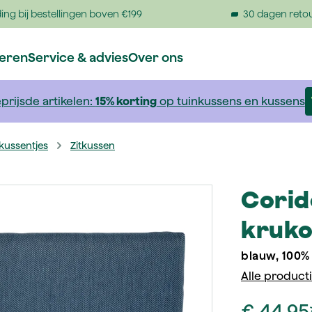
ing bij bestellingen boven €199
30 dagen reto
reren
Service & advies
Over ons
prijsde artikelen:
15% korting
op tuinkussens en kussens
kussentjes
Zitkussen
Corid
kruko
blauw, 100%
Alle product
€ 44,95