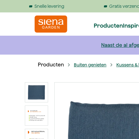
Snelle levering
Gratis verzend
 springen
Naar de hoofdnavigatie gaan
Producten
Inspi
Naast de al afge
Producten
Buiten genieten
Kussens & 
Afbeeldingengalerij overslaan