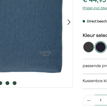
Prijzen incl. b
Direct beschi
antraciet
bl
passende pro
Kussenbox k
Productaantal: