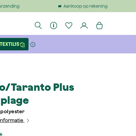
urzending
Aankoop op rekening
TEXTIL15
o/Taranto Plus
plage
 polyester
informatie
*