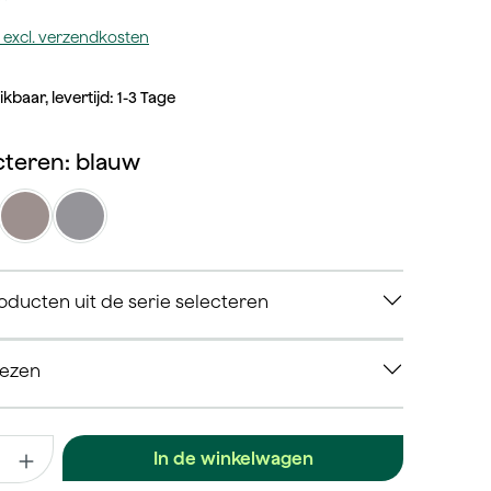
tw excl. verzendkosten
kbaar, levertijd: 1-3 Tage
Kleur selecteren: blauw
auw
taupe
zilver
(Deze optie is momenteel niet beschikbaar.)
ducten uit de serie selecteren
iezen
 Voer de gewenste waarde in of gebruik de knoppen om het aanta
In de winkelwagen