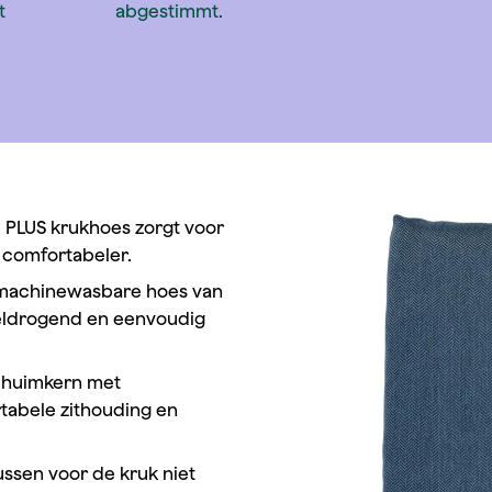
t
abgestimmt.
PLUS krukhoes zorgt voor
 comfortabeler.
machinewasbare hoes van
sneldrogend en eenvoudig
chuimkern met
tabele zithouding en
ussen voor de kruk niet